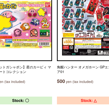
ットガシャポン】星のカービィ マ
角醒ハンター オメガホーン GP
ートコレクション
ア01
500
n (tax included)
yen (tax included)
Stock: 〇
Stock: △