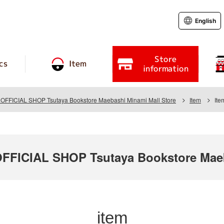
English
Store
cs
Item
information
FICIAL SHOP Tsutaya Bookstore Maebashi Minami Mall Store
Item
Ite
ICIAL SHOP Tsutaya Bookstore Maeba
item