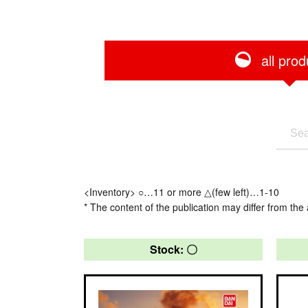
all prod
<Inventory> ○…11 or more △(few left)…1-10
* The content of the publication may differ from the 
Stock: 〇