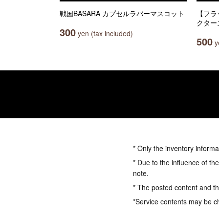
戦国BASARA カプセルラバーマスコット
【フラ
クター
300
yen (tax included)
500
ye
* Only the inventory informa
* Due to the influence of th
note.
* The posted content and the
*Service contents may be c