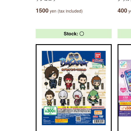
1500
400
yen (tax included)
ye
Stock: 〇