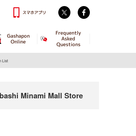
Twitter
facebook
スマホアプリ
Frequently
Gashapon
Asked
Online
Questions
m List
shi Minami Mall Store