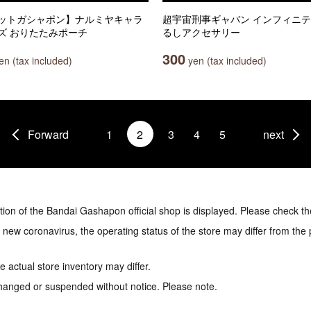
ットガシャポン】ナルミヤキャラ
超宇宙刑事ギャバン インフィニテ
ズ おりたたみポーチ
るしアクセサリー
300
n (tax included)
yen (tax included)
Forward
1
2
3
4
5
next
tion of the Bandai Gashapon official shop is displayed. Please check th
e new coronavirus, the operating status of the store may differ from the
 actual store inventory may differ.
hanged or suspended without notice. Please note.