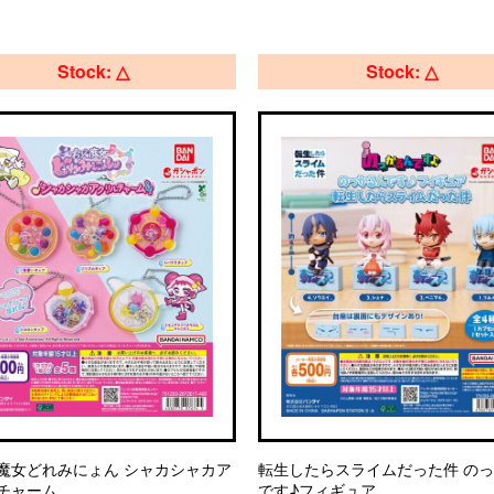
Stock: △
Stock: △
魔女どれみにょん シャカシャカア
転生したらスライムだった件 の
チャーム
です♪フィギュア