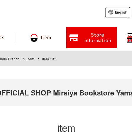
English
Store
cs
Item
information
amato Branch
Item
Item List
ICIAL SHOP Miraiya Bookstore Yama
item