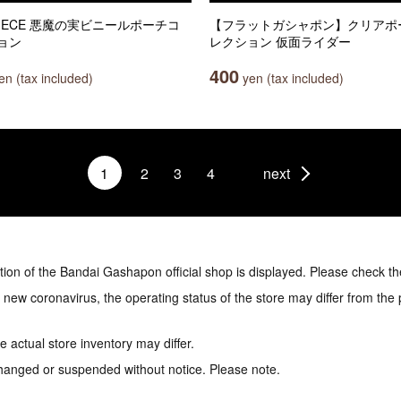
PIECE 悪魔の実ビニールポーチコ
【フラットガシャポン】クリアポ
ョン
レクション 仮面ライダー
400
n (tax included)
yen (tax included)
1
2
3
4
next
tion of the Bandai Gashapon official shop is displayed. Please check th
e new coronavirus, the operating status of the store may differ from the
 actual store inventory may differ.
hanged or suspended without notice. Please note.