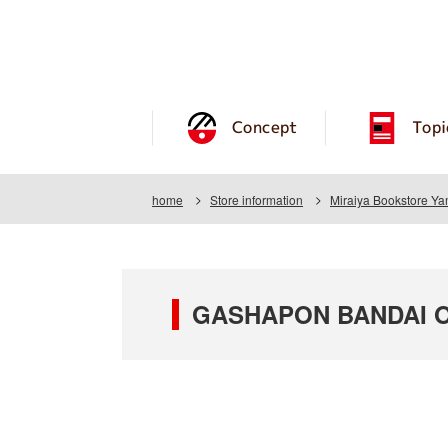
Concept
Topi
home
Store information
Miraiya Bookstore Y
GASHAPON BANDAI OFF