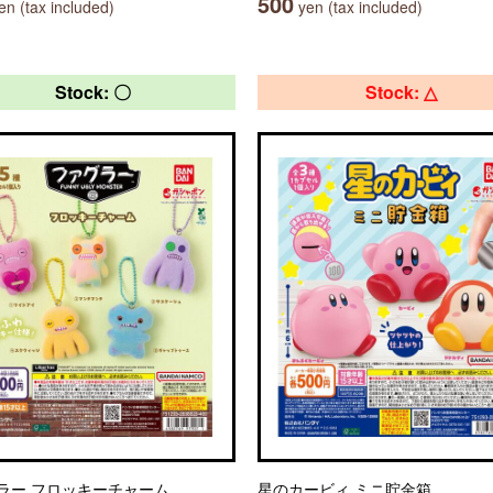
500
n (tax included)
yen (tax included)
Stock: 〇
Stock: △
ラー フロッキーチャーム
星のカービィ ミニ貯金箱