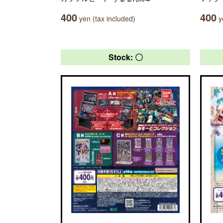
400
400
yen (tax included)
ye
Stock: 〇