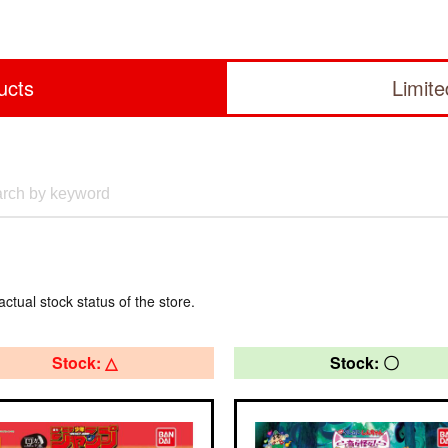
ucts
Limit
actual stock status of the store.
Stock: △
Stock: 〇