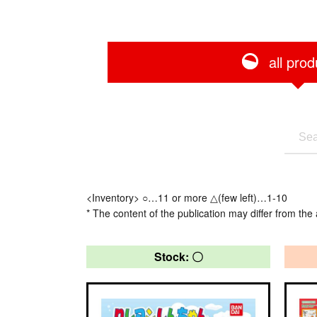
all prod
<Inventory> ○…11 or more △(few left)…1-10
* The content of the publication may differ from the 
Stock: 〇