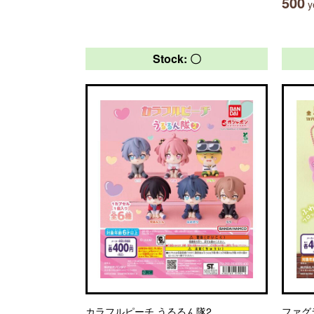
500
ye
Stock: 〇
カラフルピーチ うるるん隊2
ファグ