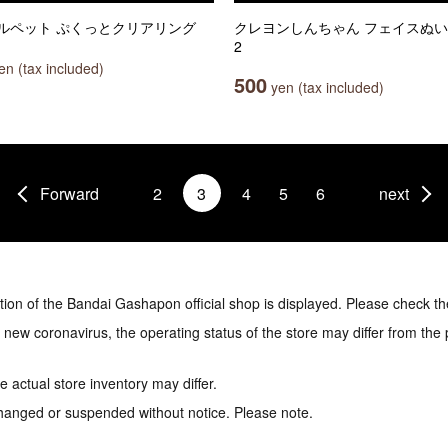
ルペット ぷくっとクリアリング
クレヨンしんちゃん フェイスぬ
2
n (tax included)
500
yen (tax included)
Forward
2
3
4
5
6
next
tion of the Bandai Gashapon official shop is displayed. Please check th
e new coronavirus, the operating status of the store may differ from the
 actual store inventory may differ.
hanged or suspended without notice. Please note.