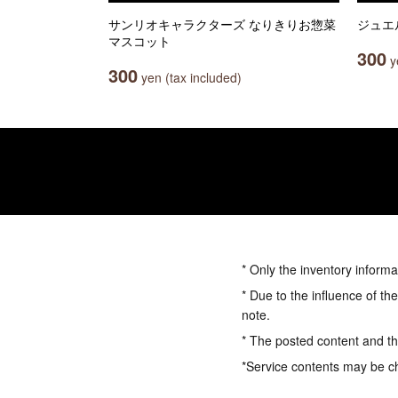
サンリオキャラクターズ なりきりお惣菜
ジュエ
マスコット
300
ye
300
yen (tax included)
* Only the inventory informa
* Due to the influence of th
note.
* The posted content and the
*Service contents may be c