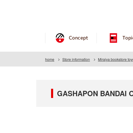
Concept
Topi
home
Store information
Miraiya bookstore toy
GASHAPON BANDAI OFF