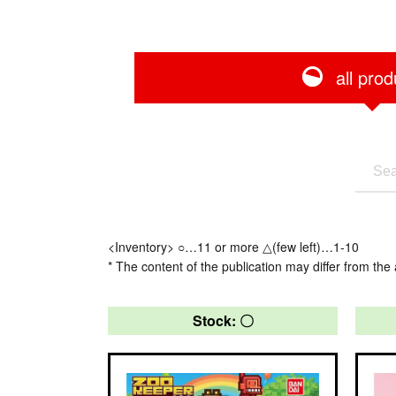
all prod
<Inventory> ○…11 or more △(few left)…1-10
* The content of the publication may differ from the 
Stock: 〇