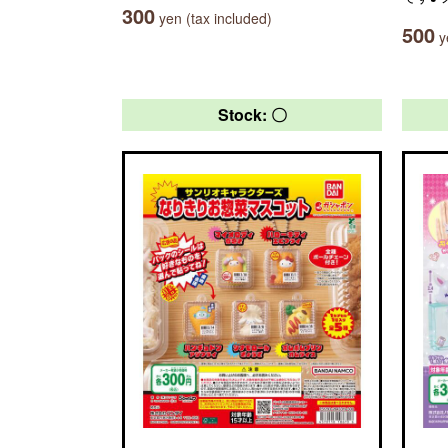
300
yen (tax included)
500
ye
Stock: 〇