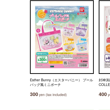
Esther Bunny（エスターバニー） プール
封神演義
バッグ風ミニポーチ
COLLE
300
400
yen (tax included)
ye