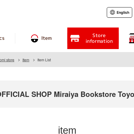
English
Store
cs
Item
information
omi store
Item
Item List
ICIAL SHOP Miraiya Bookstore Toyo
item