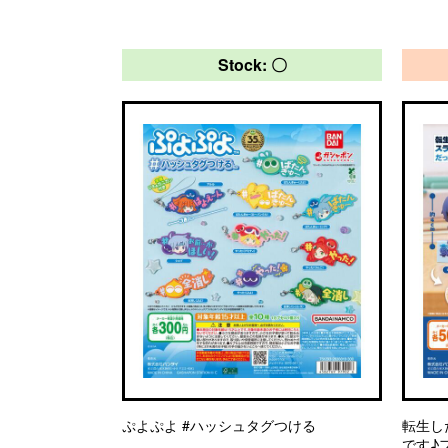
Stock: 〇
ぷよぷよ #ハッシュタグつける
転生し
です♪