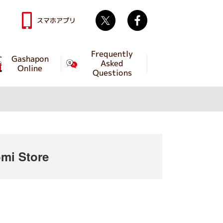
Twitter
facebook
スマホアプリ
Frequently
Gashapon
Asked
Online
Questions
mi Store