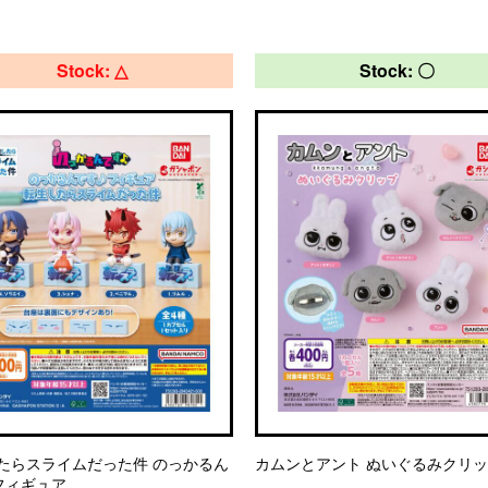
Stock: △
Stock: 〇
たらスライムだった件 のっかるん
カムンとアント ぬいぐるみクリ
フィギュア