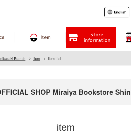
English
Store
cs
Item
information
inibaraki Branch
Item
Item List
ICIAL SHOP Miraiya Bookstore Shini
item