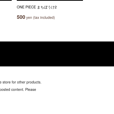
ONE PIECE まちぼうけ2
500
yen (tax included)
e store for other products.
 posted content. Please