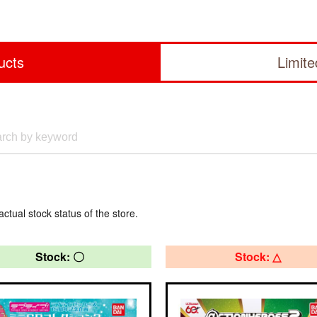
ucts
Limit
actual stock status of the store.
Stock: 〇
Stock: △