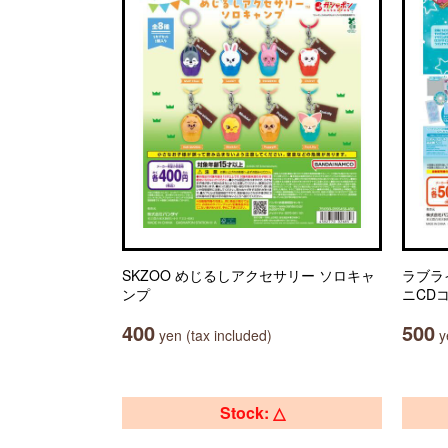
SKZOO めじるしアクセサリー ソロキャ
ラブラ
ンプ
ニCD
400
500
yen (tax included)
ye
Stock: △