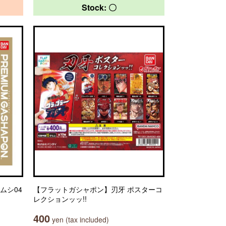
Stock: 〇
ムシ04
【フラットガシャポン】刃牙 ポスターコ
レクションッッ!!
400
yen (tax included)