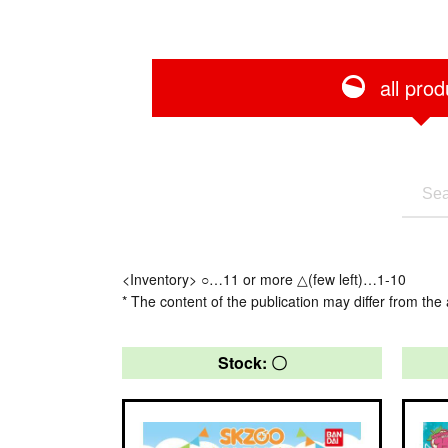
all prod
<Inventory> ○…11 or more △(few left)…1-10
* The content of the publication may differ from the 
Stock: 〇