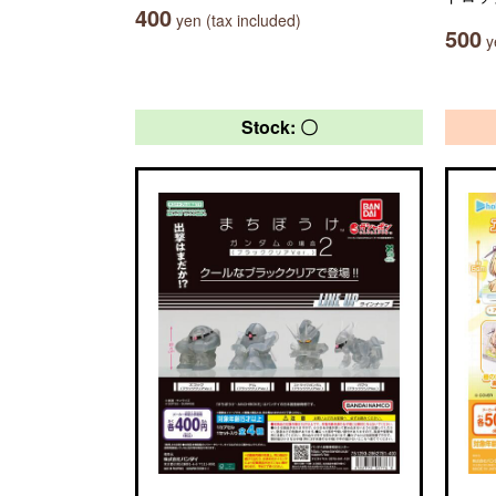
400
yen (tax included)
500
ye
Stock: 〇