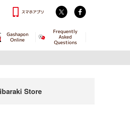
Twitter
facebook
スマホアプリ
Frequently
Gashapon
Asked
Online
Questions
baraki Store