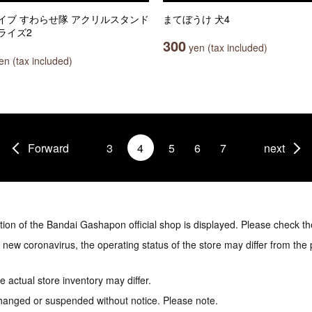
イブ すわらせ隊 アクリルスタンド
まてぼうけ 犬4
ライズ2
300
yen (tax included)
n (tax included)
Forward
3
4
5
6
7
next
tion of the Bandai Gashapon official shop is displayed. Please check th
e new coronavirus, the operating status of the store may differ from the
 actual store inventory may differ.
hanged or suspended without notice. Please note.