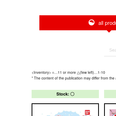
all prod
<Inventory> ○…11 or more △(few left)…1-10
* The content of the publication may differ from the 
Stock: 〇