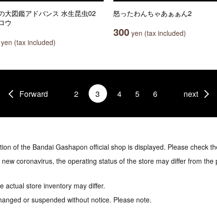
の大図鑑アドバンス 水生昆虫02
怒ったわんちゃあぁぁん2
ロウ
300
yen (tax included)
yen (tax included)
Forward
2
3
4
5
6
next
tion of the Bandai Gashapon official shop is displayed. Please check th
e new coronavirus, the operating status of the store may differ from the
 actual store inventory may differ.
hanged or suspended without notice. Please note.