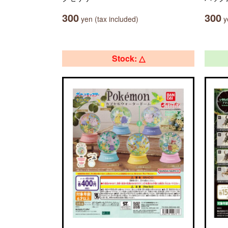
300
300
yen (tax included)
ye
Stock: △