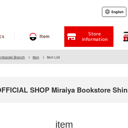
English
Store
cs
Item
information
inibaraki Branch
Item
Item List
ICIAL SHOP Miraiya Bookstore Shini
item