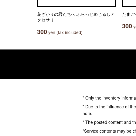
花ざかりの君たちへ ふらっとめじるしア
たまご
クセサリー
300
ye
300
yen (tax included)
* Only the inventory informa
* Due to the influence of th
note.
* The posted content and the
*Service contents may be c