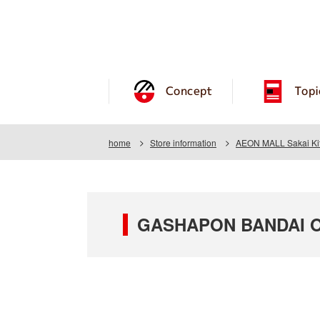
Concept
Topi
home
Store information
AEON MALL Sakai Ki
GASHAPON BANDAI OF