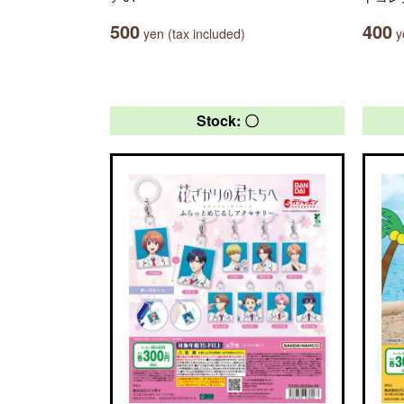
500
400
yen (tax included)
ye
Stock: 〇