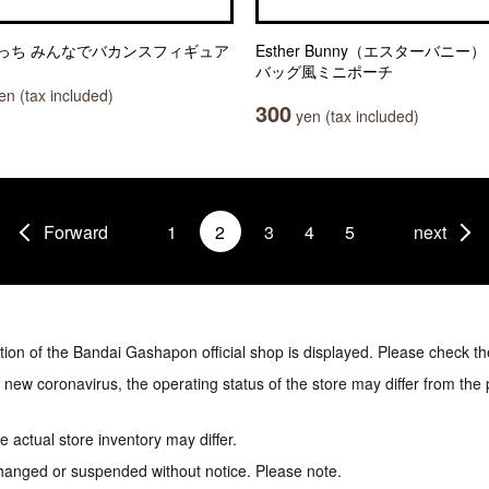
っち みんなでバカンスフィギュア
Esther Bunny（エスターバニー
バッグ風ミニポーチ
n (tax included)
300
yen (tax included)
Forward
1
2
3
4
5
next
tion of the Bandai Gashapon official shop is displayed. Please check th
e new coronavirus, the operating status of the store may differ from the
 actual store inventory may differ.
hanged or suspended without notice. Please note.