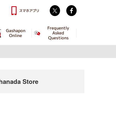
Twitter
facebook
スマホアプリ
Frequently
Gashapon
Asked
Online
Questions
anada Store