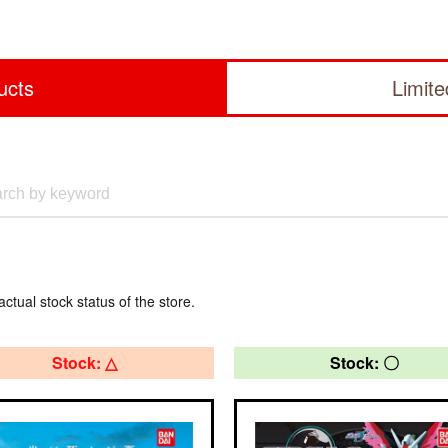
ucts
Limit
actual stock status of the store.
Stock: △
Stock: 〇