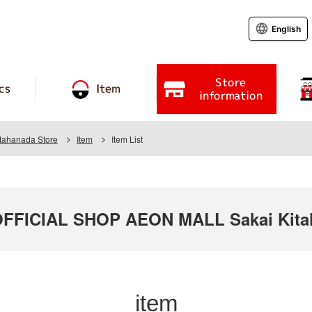
English
Store
cs
Item
information
tahanada Store
Item
Item List
FICIAL SHOP AEON MALL Sakai Kitah
item