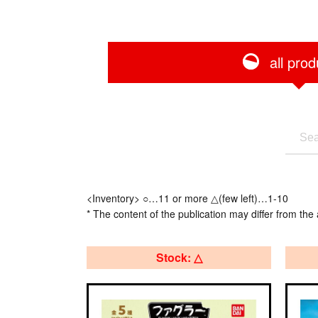
all prod
<Inventory> ○…11 or more △(few left)…1-10
* The content of the publication may differ from the 
Stock: △