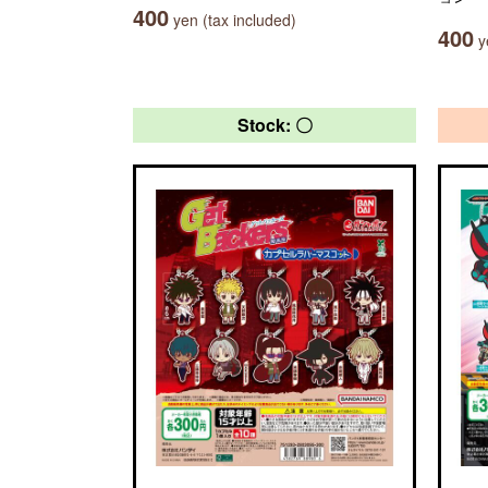
400
yen (tax included)
400
ye
Stock: 〇