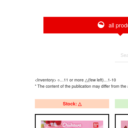
all prod
<Inventory> ○…11 or more △(few left)…1-10
* The content of the publication may differ from the 
Stock: △