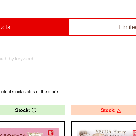
ucts
Limit
actual stock status of the store.
Stock: 〇
Stock: △