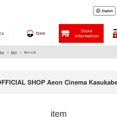
English
Store
cs
Item
information
abe
Item
Item List
FICIAL SHOP Aeon Cinema Kasukabe
item