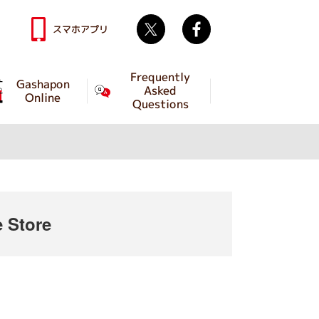
Twitter
facebook
スマホアプリ
Frequently
Gashapon
Asked
Online
Questions
 Store