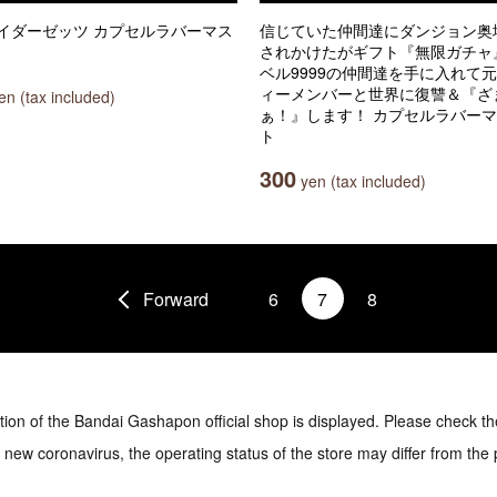
イダーゼッツ カプセルラバーマス
信じていた仲間達にダンジョン奥
されかけたがギフト『無限ガチャ
ベル9999の仲間達を手に入れて
ィーメンバーと世界に復讐＆『ざ
n (tax included)
ぁ！』します！ カプセルラバー
ト
300
yen (tax included)
Forward
6
7
8
tion of the Bandai Gashapon official shop is displayed. Please check th
e new coronavirus, the operating status of the store may differ from the