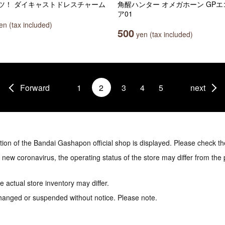
ツ！ ダイキャストドレスチャーム
角醒ハンター オメガホーン GP
ア01
n (tax included)
500
yen (tax included)
Forward
1
2
3
4
5
next
tion of the Bandai Gashapon official shop is displayed. Please check th
e new coronavirus, the operating status of the store may differ from the
 actual store inventory may differ.
hanged or suspended without notice. Please note.