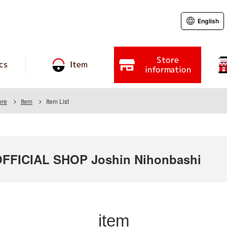
English
Store
cs
Item
information
ore
Item
Item List
FICIAL SHOP Joshin Nihonbashi
item