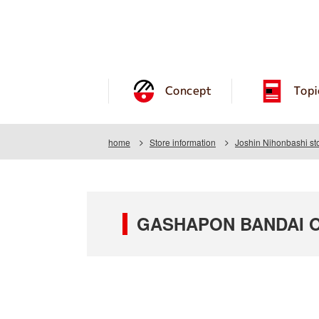
Concept
Topi
home
Store information
Joshin Nihonbashi st
GASHAPON BANDAI OF