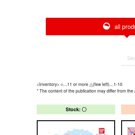
all prod
<Inventory> ○…11 or more △(few left)…1-10
* The content of the publication may differ from the 
Stock: 〇