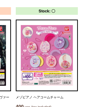
Stock: 〇
～ヴァー
メゾピアノ ヘアコームチャーム
400
yen (tax included)