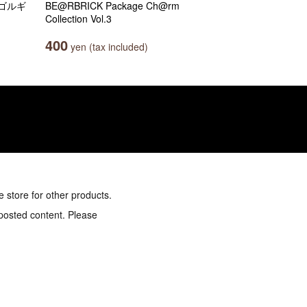
エゴルギ
BE@RBRICK Package Ch@rm
Collection Vol.3
400
yen (tax included)
e store for other products.
 posted content. Please