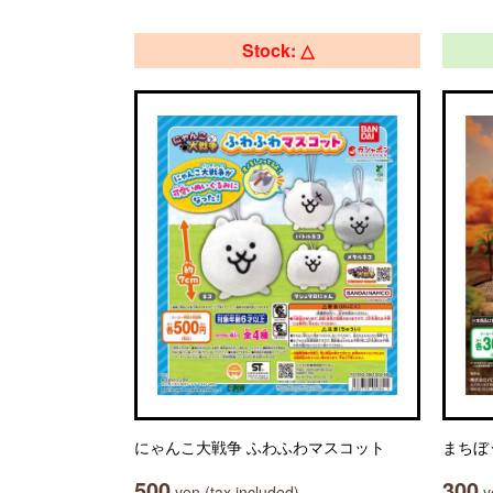
Stock: △
にゃんこ大戦争 ふわふわマスコット
まちぼ
500
300
yen (tax included)
ye