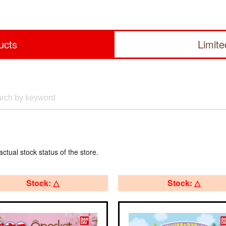
ucts
Limit
actual stock status of the store.
Stock: △
Stock: △