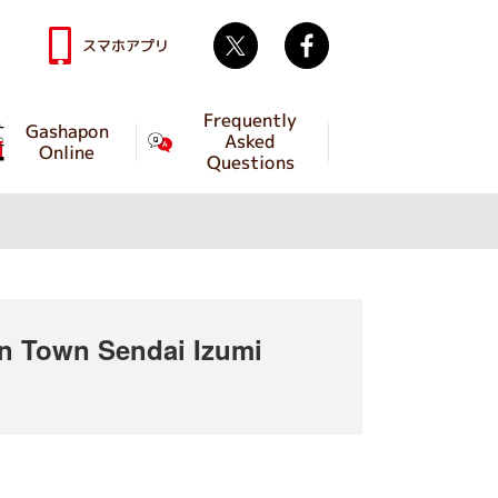
Twitter
facebook
スマホアプリ
Frequently
Gashapon
Asked
Online
Questions
 Town Sendai Izumi