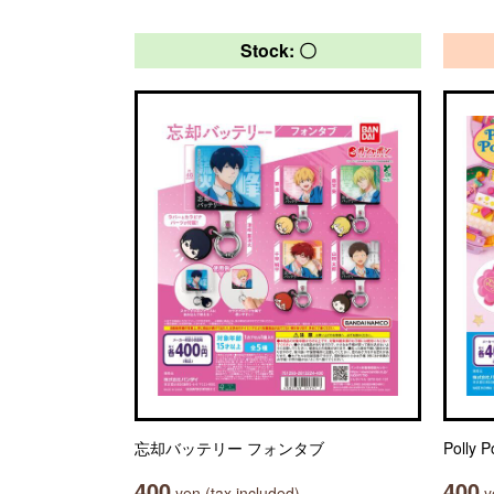
Stock: 〇
忘却バッテリー フォンタブ
Poll
400
400
yen (tax included)
ye