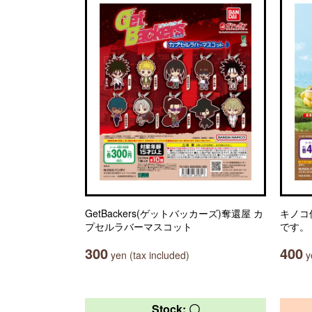
GetBackers(ゲットバッカーズ)奪還屋 カ
キノコ
プセルラバーマスコット
です。
300
400
yen (tax included)
ye
Stock: 〇