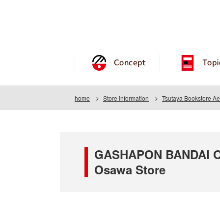
Concept
Topi
home
Store information
Tsutaya Bookstore A
GASHAPON BANDAI OFF
Osawa Store