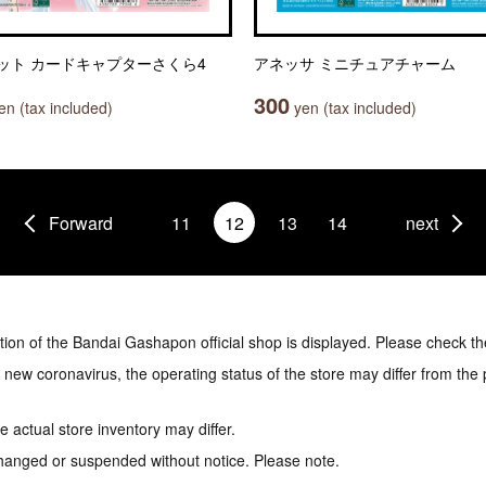
ット カードキャプターさくら4
アネッサ ミニチュアチャーム
300
n (tax included)
yen (tax included)
Forward
11
12
13
14
next
tion of the Bandai Gashapon official shop is displayed. Please check th
e new coronavirus, the operating status of the store may differ from the
 actual store inventory may differ.
hanged or suspended without notice. Please note.