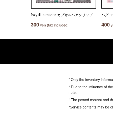
foxy illustrations カプセルヘアクリップ
ハグコ
300
400
yen (tax included)
ye
* Only the inventory informa
* Due to the influence of th
note.
* The posted content and the
*Service contents may be c