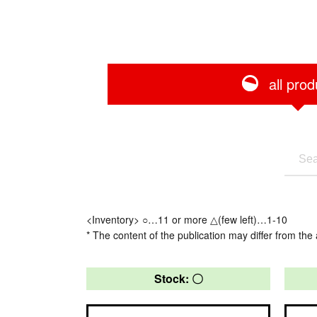
all prod
<Inventory> ○…11 or more △(few left)…1-10
* The content of the publication may differ from the 
Stock: 〇