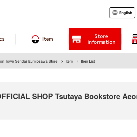
English
Store
cs
Item
information
eon Town Sendai Izumiosawa Store
Item
Item List
ICIAL SHOP Tsutaya Bookstore Aeon