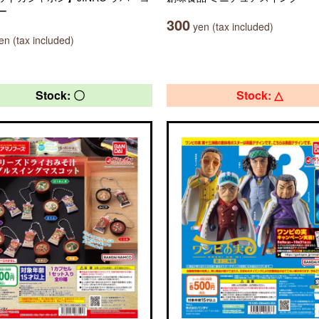
ー
300
yen (tax included)
n (tax included)
Stock: 〇
Stock: △