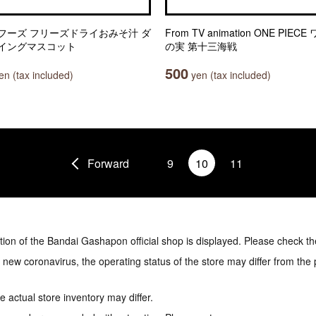
フーズ フリーズドライおみそ汁 ダ
From TV animation ONE PIEC
イングマスコット
の実 第十三海戦
500
n (tax included)
yen (tax included)
Forward
9
10
11
tion of the Bandai Gashapon official shop is displayed. Please check th
e new coronavirus, the operating status of the store may differ from the
 actual store inventory may differ.