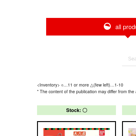
all prod
<Inventory> ○…11 or more △(few left)…1-10
* The content of the publication may differ from the 
Stock: 〇