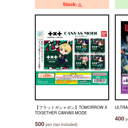
Stock: △
【フラットガシャポン】TOMORROW X
ULTR
TOGETHER CANVAS MODE
400
ye
500
yen (tax included)