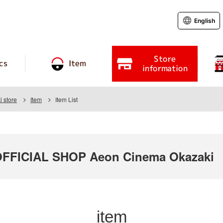
English
Store
cs
Item
information
 store
Item
Item List
FICIAL SHOP Aeon Cinema Okazaki
item