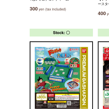
ースタ
300
yen (tax included)
400
ye
Stock: 〇