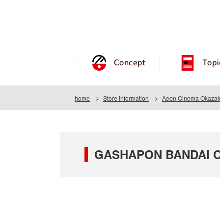
Concept
Topi
home
Store information
Aeon Cinema Okazaki
GASHAPON BANDAI OF