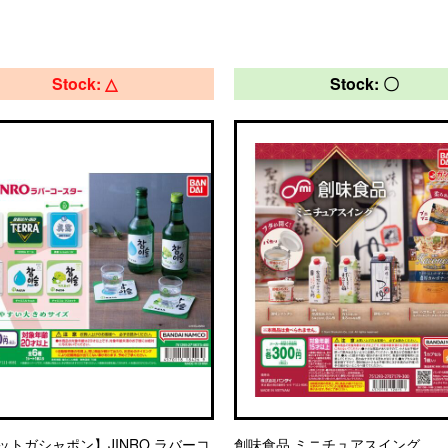
Stock: △
Stock: 〇
ットガシャポン】JINRO ラバーコ
創味食品 ミニチュアスイング