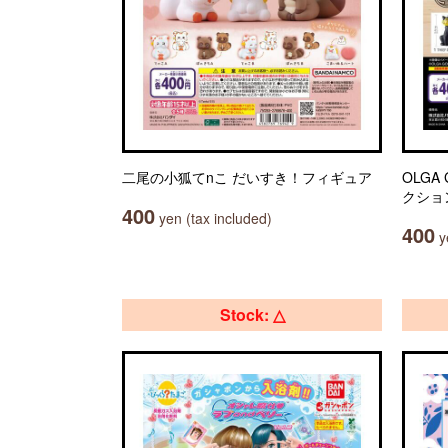
二尾の小狐てnこ だいすき！フィギュア
OLGA
クショ
400
yen (tax included)
400
ye
Stock: △