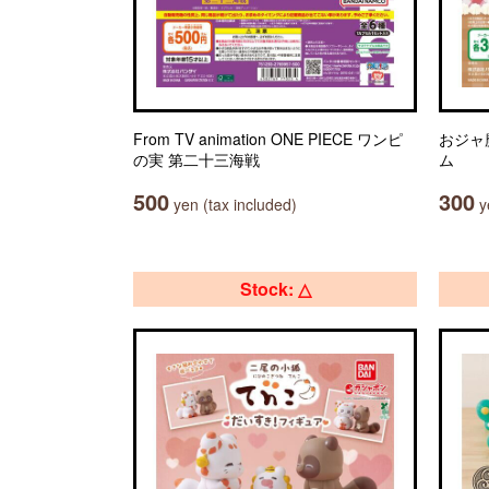
From TV animation ONE PIECE ワンピ
おジャ魔
の実 第二十三海戦
ム
500
300
yen (tax included)
ye
Stock: △