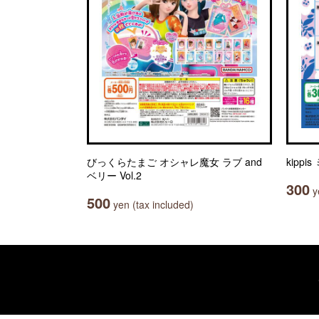
びっくらたまご オシャレ魔女 ラブ and
kipp
ベリー Vol.2
300
ye
500
yen (tax included)