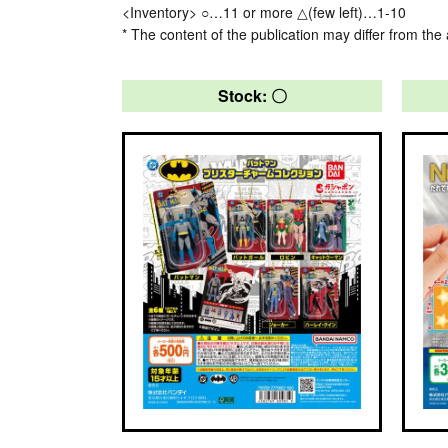
<Inventory> ○…11 or more △(few left)…1-10
* The content of the publication may differ from the 
Stock: 〇