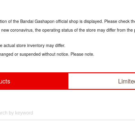
tion of the Bandai Gashapon official shop is displayed. Please check th
e new coronavirus, the operating status of the store may differ from the
 actual store inventory may differ.
hanged or suspended without notice. Please note.
ucts
Limit