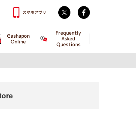
Twitter
facebook
スマホアプリ
Frequently
Gashapon
Asked
Online
Questions
tore