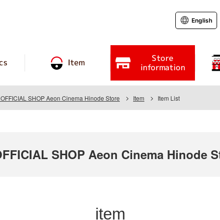
English
Store
cs
Item
information
FFICIAL SHOP Aeon Cinema Hinode Store
Item
Item List
FICIAL SHOP Aeon Cinema Hinode S
item