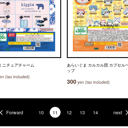
is ミニチュアチャーム
あらいぐま カルカル団 カプセル
ップ
n (tax included)
300
yen (tax included)
Forward
10
11
12
13
14
next