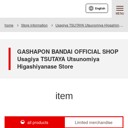
English
MENU
home
Store information
Usagiya TSUTAYA Utsunomiya Higashimase store
GASHAPON BANDAI OFFICIAL SHOP
Usagiya TSUTAYA Utsunomiya
Higashiyanase Store
item
all products
Limited merchandise