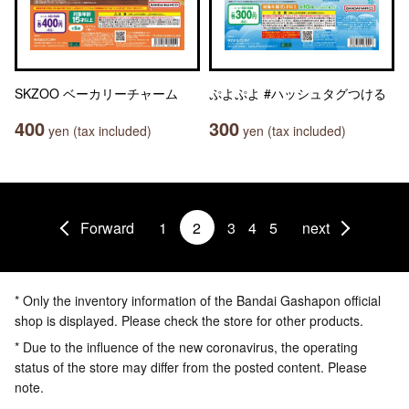
SKZOO ベーカリーチャーム
ぷよぷよ #ハッシュタグつける
400
300
yen (tax included)
yen (tax included)
Forward
1
2
3
4
5
next
* Only the inventory information of the Bandai Gashapon official
shop is displayed. Please check the store for other products.
* Due to the influence of the new coronavirus, the operating
status of the store may differ from the posted content. Please
note.