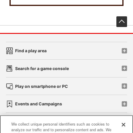
先
Find a play area
Search for a game console
Play on smartphone or PC
Events and Campaigns
We collect unique personal identifiers such as cookies to
analyze our traffic and to personalize content and ads. We
Affiliate
Sustainability
site policy
privacy policy