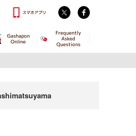
Twitter
facebook
スマホアプリ
Frequently
Gashapon
Asked
Online
Questions
ashimatsuyama