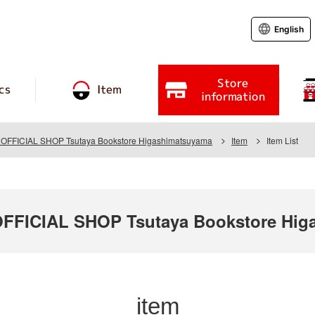
English
Store
cs
Item
information
FFICIAL SHOP Tsutaya Bookstore Higashimatsuyama
Item
Item List
FICIAL SHOP Tsutaya Bookstore Hig
item