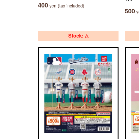
400
yen (tax included)
500
ye
Stock: △