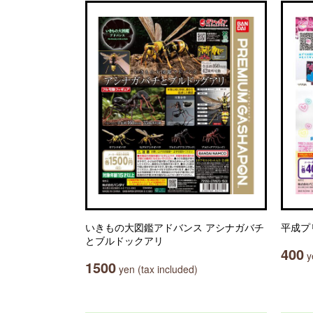
いきもの大図鑑アドバンス アシナガバチ
平成プ
とブルドックアリ
400
ye
1500
yen (tax included)