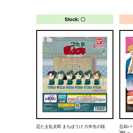
Stock: 〇
忍たま乱太郎 まちぼうけ 六年生の段
忘却バ
Ver.～