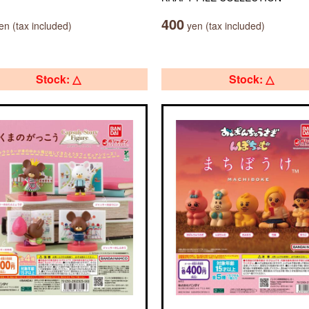
400
n (tax included)
yen (tax included)
Stock: △
Stock: △