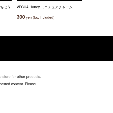
まちぼう
VECUA Honey ミニチュアチャーム
300
yen (tax included)
e store for other products.
 posted content. Please