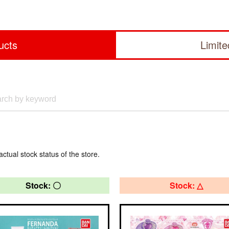
ucts
Limit
actual stock status of the store.
Stock: 〇
Stock: △