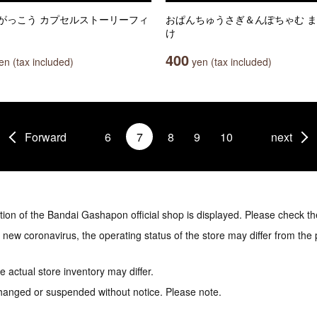
がっこう カプセルストーリーフィ
おぱんちゅうさぎ＆んぽちゃむ 
け
400
n (tax included)
yen (tax included)
Forward
6
7
8
9
10
next
tion of the Bandai Gashapon official shop is displayed. Please check th
e new coronavirus, the operating status of the store may differ from the
 actual store inventory may differ.
hanged or suspended without notice. Please note.