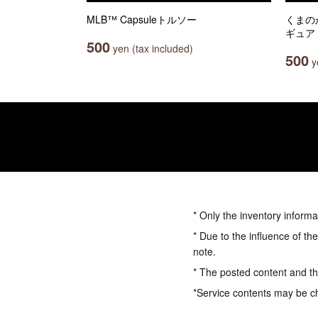
MLB™ Capsuleトルソー
くまの
ギュア
500
yen (tax included)
500
ye
* Only the inventory informa
* Due to the influence of th
note.
* The posted content and the
*Service contents may be c