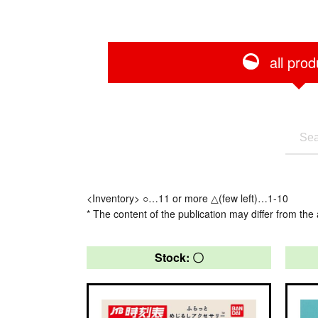
all prod
<Inventory> ○…11 or more △(few left)…1-10
* The content of the publication may differ from the 
Stock: 〇