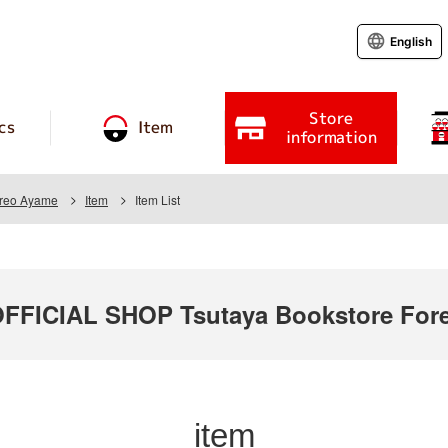
English
Store
cs
Item
information
oreo Ayame
Item
Item List
ICIAL SHOP Tsutaya Bookstore Fore
item