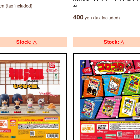
ム
n (tax included)
400
yen (tax included)
Stock: △
Stock: △