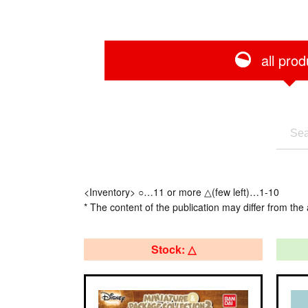
all prod
<Inventory> ○…11 or more △(few left)…1-10
* The content of the publication may differ from the 
Stock: △