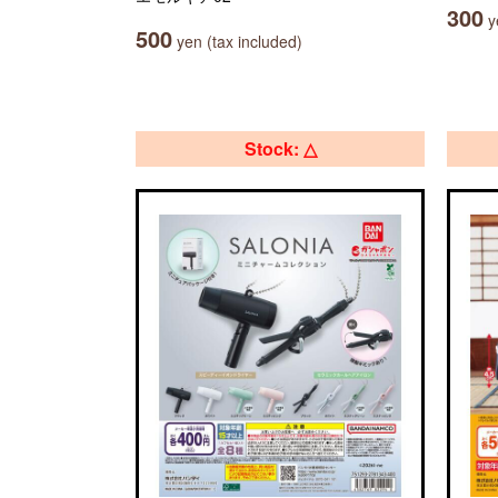
300
ye
500
yen (tax included)
Stock: △