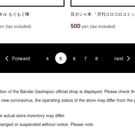
キル もぐもぐ隊
豆ガシャ本 「月刊コロコロコミ
500
n (tax included)
yen (tax included)
Forward
4
5
6
7
8
next
tion of the Bandai Gashapon official shop is displayed. Please check th
e new coronavirus, the operating status of the store may differ from the
 actual store inventory may differ.
hanged or suspended without notice. Please note.