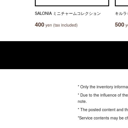
SALONIA ミニチャームコレクション
キルラ
400
500
yen (tax included)
ye
* Only the inventory informa
* Due to the influence of th
note.
* The posted content and the
*Service contents may be c