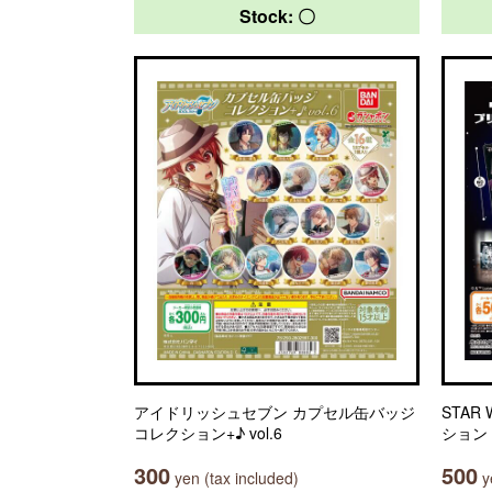
Stock: 〇
アイドリッシュセブン カプセル缶バッジ
STAR
コレクション+♪ vol.6
ション
300
500
yen (tax included)
ye