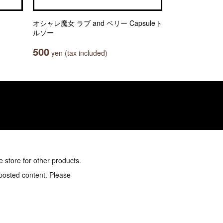
オシャレ魔女 ラブ and ベリー Capsuleト
ルソー
500
yen (tax included)
e store for other products.
 posted content. Please