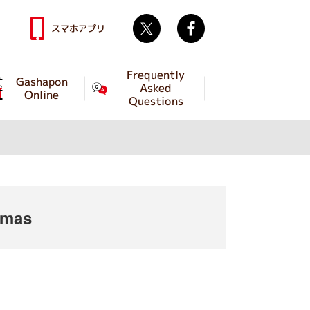
Twitter
facebook
スマホアプリ
Frequently
Gashapon
Asked
Online
Questions
emas