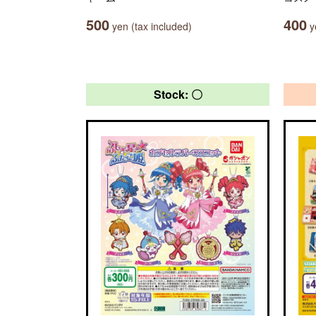
500
400
yen (tax included)
ye
Stock: 〇