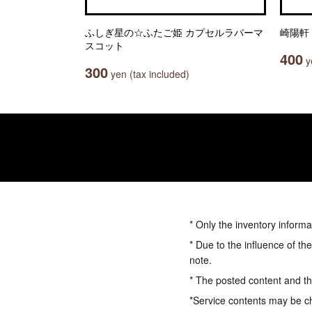
ふしぎ星の☆ふたご姫 カプセルラバーマ
崎陽軒
スコット
400
ye
300
yen (tax included)
* Only the inventory informa
* Due to the influence of th
note.
* The posted content and the
*Service contents may be c