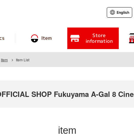
English
Store
cs
Item
information
Item
Item List
FICIAL SHOP Fukuyama A-Gal 8 Cin
item