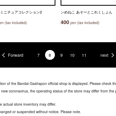
 ミニチュアコレクション2
ンめねこ あそーとこれくしょん
400
n (tax included)
yen (tax included)
Forward
7
8
9
10
11
next
tion of the Bandai Gashapon official shop is displayed. Please check th
e new coronavirus, the operating status of the store may differ from the
 actual store inventory may differ.
hanged or suspended without notice. Please note.