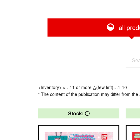
all prod
<Inventory> ○…11 or more △(few left)…1-10
* The content of the publication may differ from the 
Stock: 〇