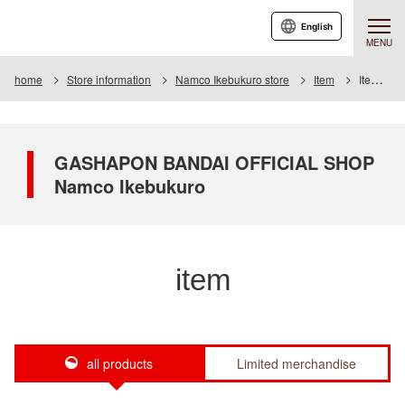
English
MENU
home
Store information
Namco Ikebukuro store
Item
Item List
GASHAPON BANDAI OFFICIAL SHOP
Namco Ikebukuro
item
all products
Limited merchandise