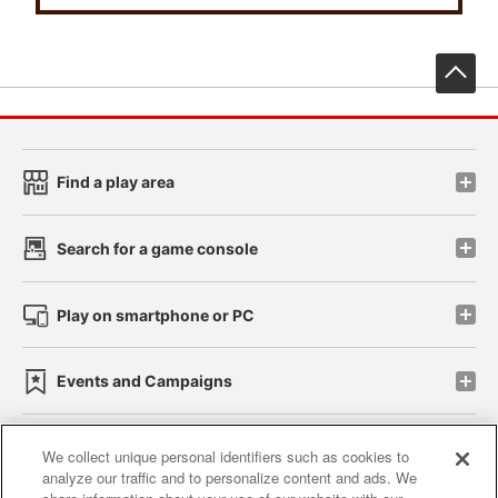
先
Find a play area
Search for a game console
Play on smartphone or PC
Events and Campaigns
We collect unique personal identifiers such as cookies to
analyze our traffic and to personalize content and ads. We
Affiliate
Sustainability
site policy
privacy policy