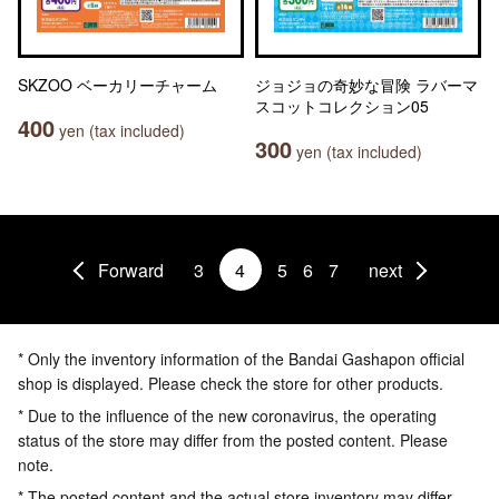
SKZOO ベーカリーチャーム
ジョジョの奇妙な冒険 ラバーマ
スコットコレクション05
400
yen (tax included)
300
yen (tax included)
Forward
3
4
5
6
7
next
* Only the inventory information of the Bandai Gashapon official
shop is displayed. Please check the store for other products.
* Due to the influence of the new coronavirus, the operating
status of the store may differ from the posted content. Please
note.
* The posted content and the actual store inventory may differ.