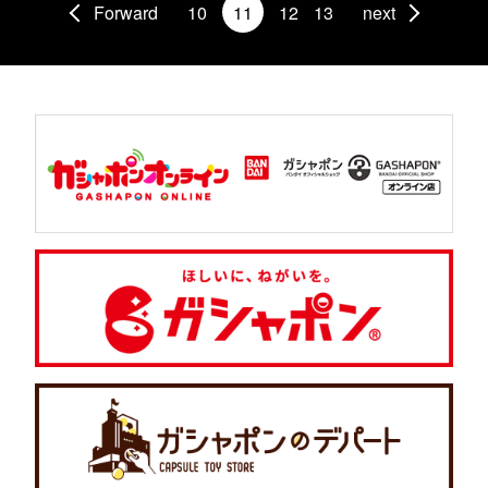
Forward
10
11
12
13
next