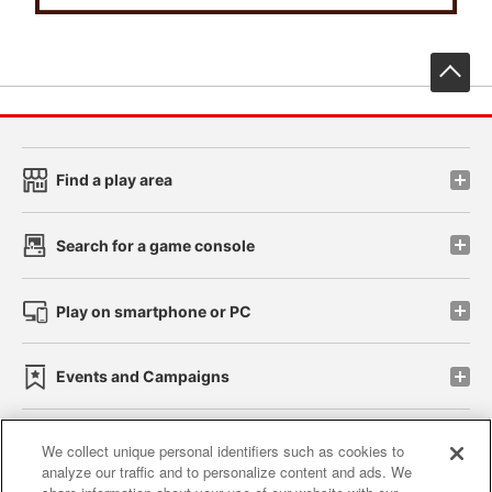
先
Find a play area
Search for a game console
Play on smartphone or PC
Events and Campaigns
We collect unique personal identifiers such as cookies to
analyze our traffic and to personalize content and ads. We
Affiliate
Sustainability
site policy
privacy policy