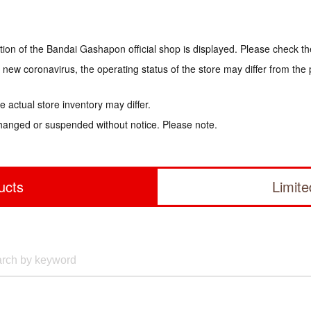
tion of the Bandai Gashapon official shop is displayed. Please check th
e new coronavirus, the operating status of the store may differ from the
 actual store inventory may differ.
hanged or suspended without notice. Please note.
ucts
Limit