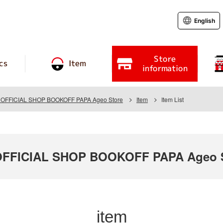
English
Store
cs
Item
information
FFICIAL SHOP BOOKOFF PAPA Ageo Store
Item
Item List
FFICIAL SHOP BOOKOFF PAPA Ageo S
item