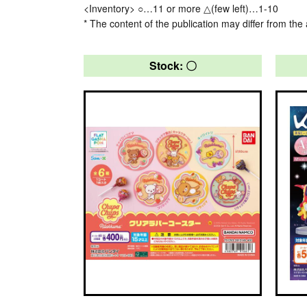
<Inventory> ○…11 or more △(few left)…1-10
* The content of the publication may differ from the 
Stock: 〇