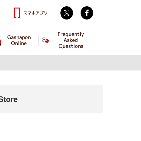
Twitter
facebook
スマホアプリ
Frequently
Gashapon
Asked
Online
Questions
tore