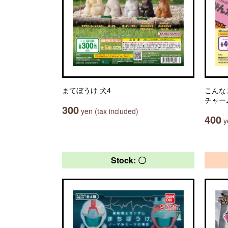
まてぼうけ 犬4
こんな
チャー
300
yen (tax included)
400
ye
Stock: 〇