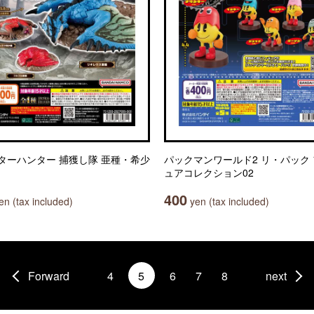
ターハンター 捕獲し隊 亜種・希少
パックマンワールド2 リ・パック
ュアコレクション02
400
n (tax included)
yen (tax included)
Forward
4
5
6
7
8
next