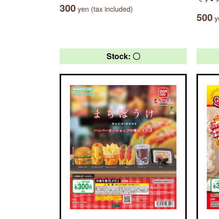
300
yen (tax included)
500
ye
Stock: 〇