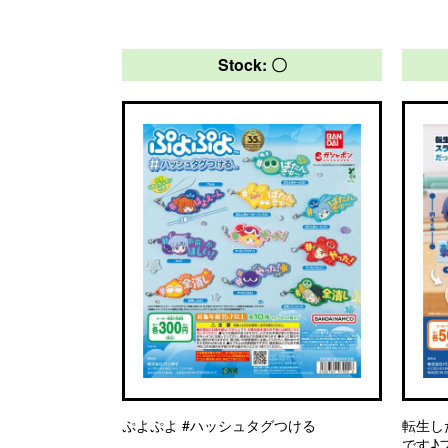
Stock: 〇
ぷよぷよ #ハッシュタグつける
転生し
です♪