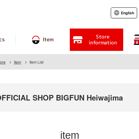
English
Store
cs
Item
information
ore
Item
Item List
FICIAL SHOP BIGFUN Heiwajima
item