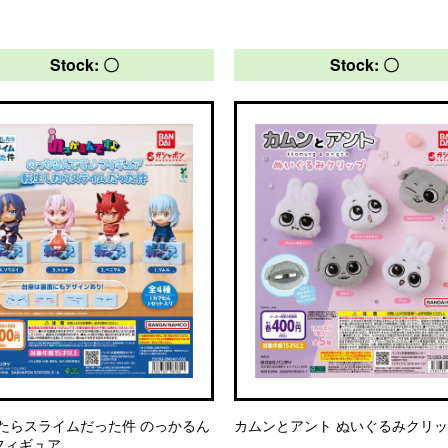
Stock: 〇
Stock: 〇
たらスライムだった件 のっかるん
カムンとアント ぬいぐるみクリ
フィギュア