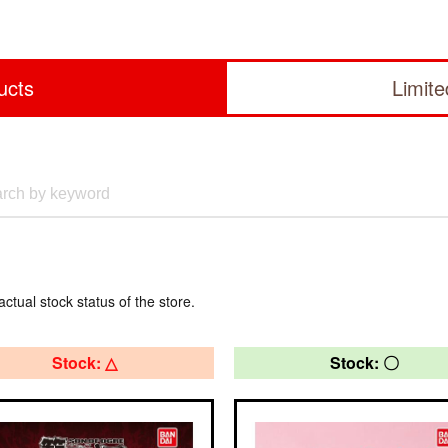
ucts
Limit
actual stock status of the store.
Stock: △
Stock: 〇