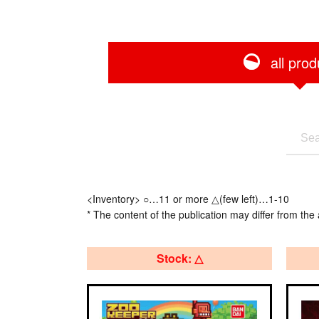
all prod
<Inventory> ○…11 or more △(few left)…1-10
* The content of the publication may differ from the 
Stock: △