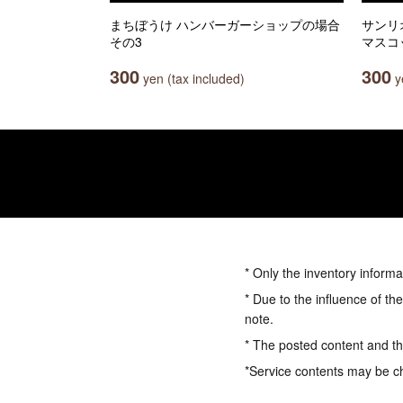
まちぼうけ ハンバーガーショップの場合
サンリ
その3
マスコ
300
300
yen (tax included)
ye
* Only the inventory informa
* Due to the influence of th
note.
* The posted content and the
*Service contents may be c