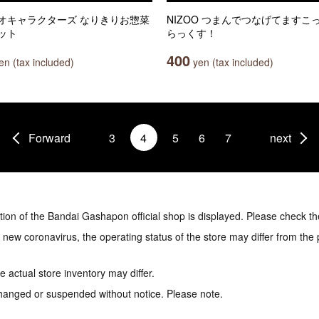
オキャラクターズ なりきりお惣菜
NIZOO つまんでつなげてますこっ
ット
らっくす！
400
n (tax included)
yen (tax included)
Forward
3
4
5
6
7
next
tion of the Bandai Gashapon official shop is displayed. Please check th
e new coronavirus, the operating status of the store may differ from the
 actual store inventory may differ.
hanged or suspended without notice. Please note.