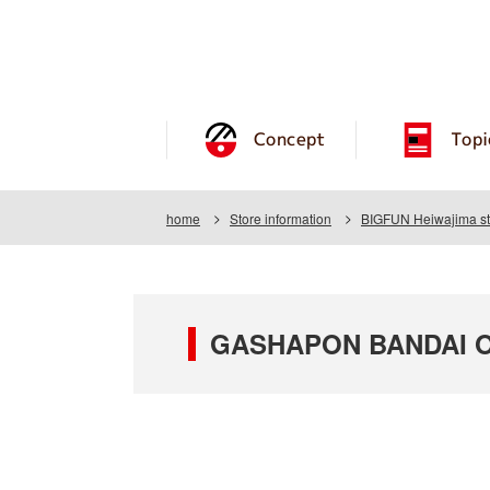
Concept
Topi
home
Store information
BIGFUN Heiwajima st
GASHAPON BANDAI OF