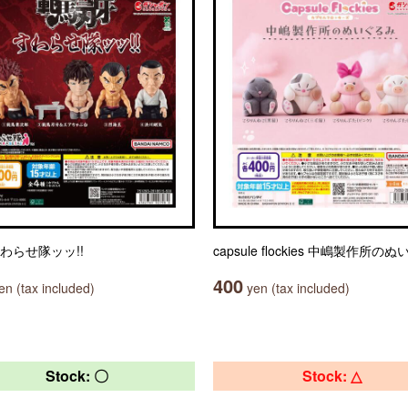
わらせ隊ッッ!!
capsule flockies 中嶋製作所の
400
n (tax included)
yen (tax included)
Stock: 〇
Stock: △