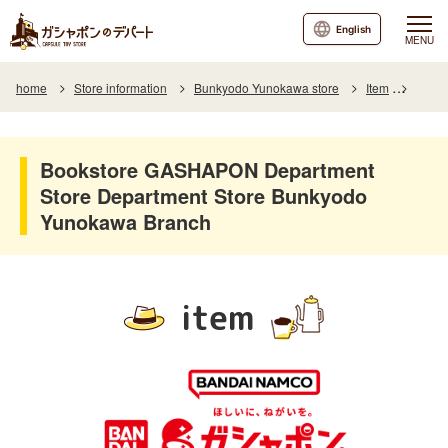
English
MENU
home
Store information
Bunkyodo Yunokawa store
Item
Item L
Bookstore GASHAPON Department
Store Department Store Bunkyodo
Yunokawa Branch
item