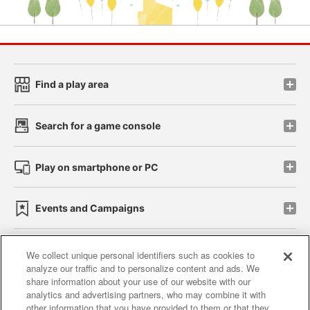
Find a play area
Search for a game console
Play on smartphone or PC
Events and Campaigns
We collect unique personal identifiers such as cookies to
analyze our traffic and to personalize content and ads. We
Affiliate
Sustainability
site policy
privacy policy
share information about your use of our website with our
analytics and advertising partners, who may combine it with
Web accessibility policy and verification results
other information that you have provided to them or that they