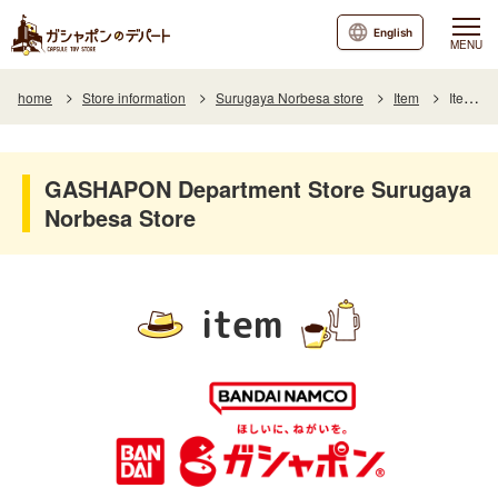
English
MENU
home
Store information
Surugaya Norbesa store
Item
Item List
GASHAPON Department Store Surugaya
Norbesa Store
item