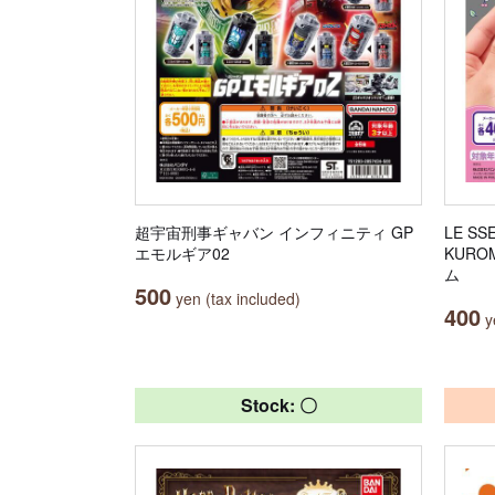
超宇宙刑事ギャバン インフィニティ GP
LE SS
エモルギア02
KUR
ム
500
yen (tax included)
400
ye
Stock: 〇