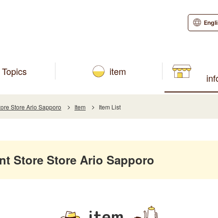
Engl
Topics
item
in
re Store Ario Sapporo
Item
Item List
 Store Store Ario Sapporo
item