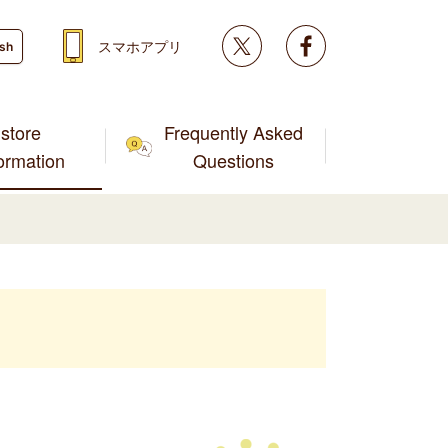
Twitter
facebook
スマホアプリ
ish
store
Frequently Asked
formation
Questions