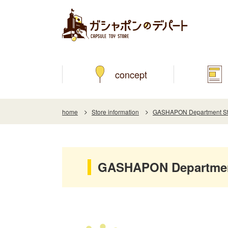
concept
home
Store information
GASHAPON Department Sto
GASHAPON Department