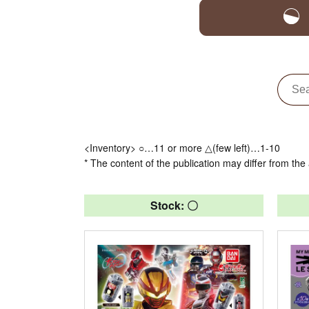
<Inventory> ○…11 or more △(few left)…1-10
* The content of the publication may differ from the 
Stock: 〇