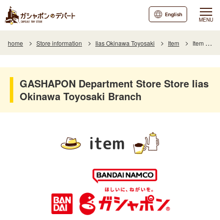
English
MENU
home
Store information
Iias Okinawa Toyosaki
Item
Item List
GASHAPON Department Store Store Iias
Okinawa Toyosaki Branch
item