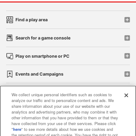
Find a play area
Search for a game console
Play on smartphone or PC
Events and Campaigns
We collect unique personal identifiers such as cookies to
analyze our traffic and to personalize content and ads. We
Affiliate
Sustainability
site policy
privacy policy
share information about your use of our website with our
analytics and advertising partners, who may combine it with
Web accessibility policy and verification results
other information that you have provided to them or that they
have collected from your use of their services. Please click
Together with our business partners
"
here
" to see more details about how we use cookies and
the retention period of each cookie. You have the right to opt