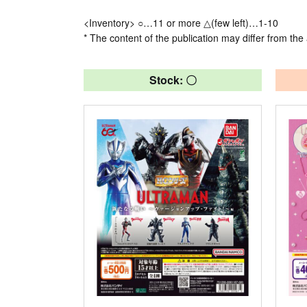
<Inventory> ○…11 or more △(few left)…1-10
* The content of the publication may differ from the 
Stock: 〇