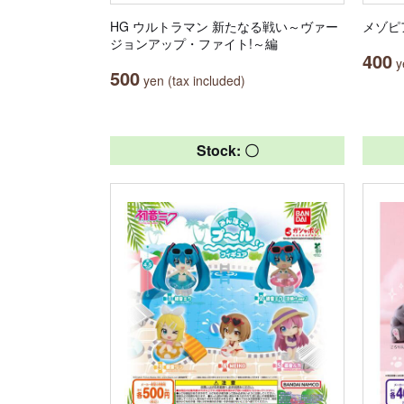
HG ウルトラマン 新たなる戦い～ヴァー
メゾピ
ジョンアップ・ファイト!～編
400
ye
500
yen (tax included)
Stock: 〇