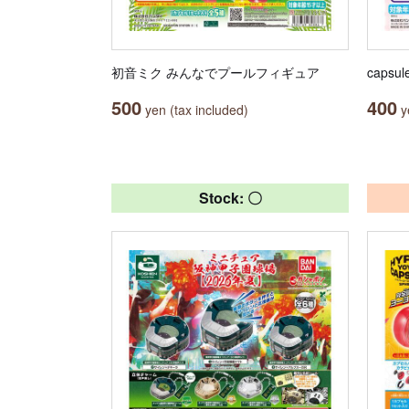
初音ミク みんなでプールフィギュア
caps
500
400
yen (tax included)
ye
Stock: 〇