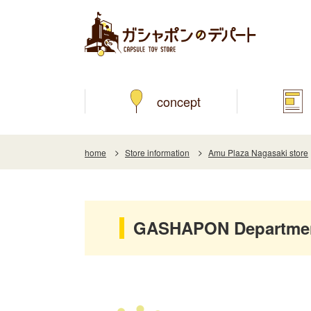
concept
home
Store information
Amu Plaza Nagasaki store
GASHAPON Department