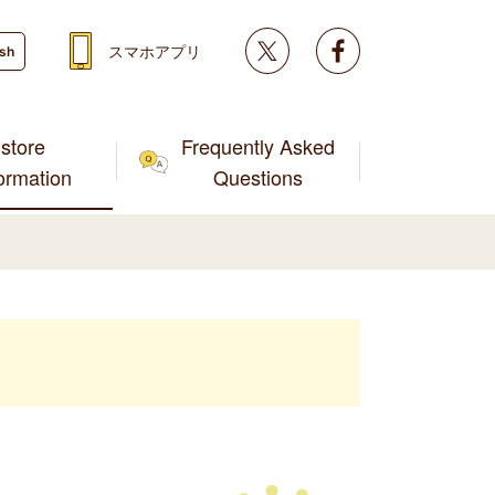
Twitter
facebook
スマホアプリ
ish
store
Frequently Asked
formation
Questions