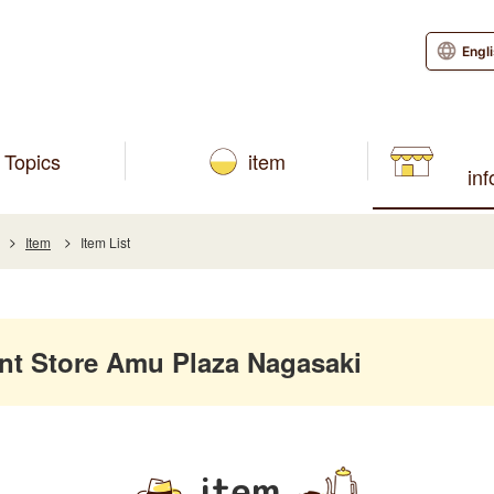
Engl
Topics
item
in
Item
Item List
 Store Amu Plaza Nagasaki
item