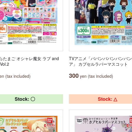
らたまご オシャレ魔女 ラブ and
TVアニメ「ババンババンバンバ
ol.2
ア」 カプセルラバーマスコット
300
n (tax included)
yen (tax included)
Stock: 〇
Stock: △