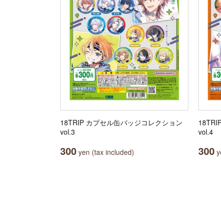
18TRIP カプセル缶バッジコレクション
18T
vol.3
vol.4
300
300
yen (tax included)
ye