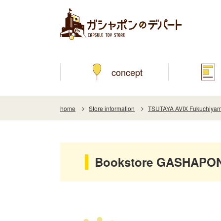
concept
home
Store information
TSUTAYA AVIX Fukuchiyam
Bookstore GASHAPON 