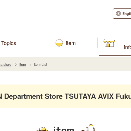
Engl
Topics
item
in
a store
Item
Item List
Department Store TSUTAYA AVIX Fuk
item