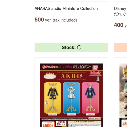
ANABAS audio Miniature Collection
Disne
だれで
500
yen (tax included)
400
ye
Stock: 〇