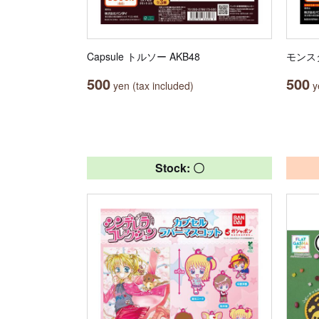
Capsule トルソー AKB48
モンス
500
500
yen (tax included)
ye
Stock: 〇