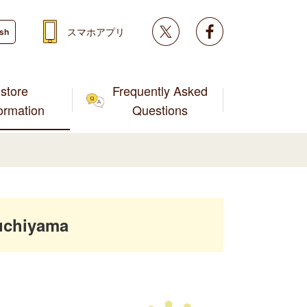
Twitter
facebook
スマホアプリ
ish
store
Frequently Asked
formation
Questions
uchiyama