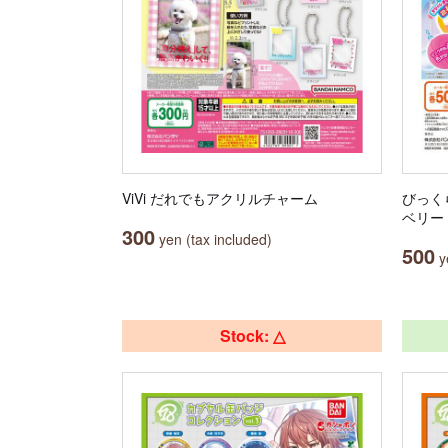
ViVi だれでもアクリルチャーム
びっく
ベリー V
300
yen (tax included)
500
ye
Stock: △