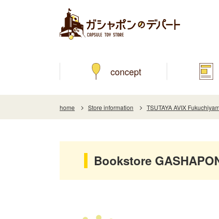
concept
home
Store information
TSUTAYA AVIX Fukuchiyam
Bookstore GASHAPON 