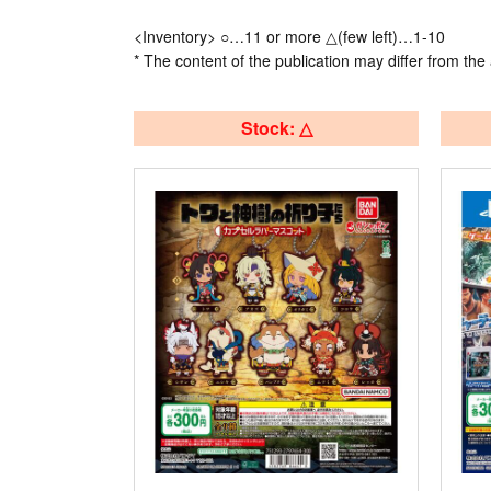
<Inventory> ○…11 or more △(few left)…1-10
* The content of the publication may differ from the 
Stock: △