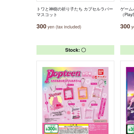
トワと神樹の祈り子たち カプセルラバー
ゲーム
マスコット
（PlayS
300
300
yen (tax included)
ye
Stock: 〇