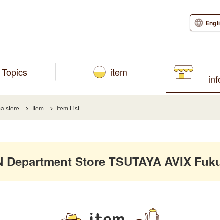
Engl
Topics
item
in
a store
Item
Item List
Department Store TSUTAYA AVIX Fuk
item