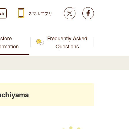
Twitter
facebook
スマホアプリ
ish
store
Frequently Asked
formation
Questions
uchiyama