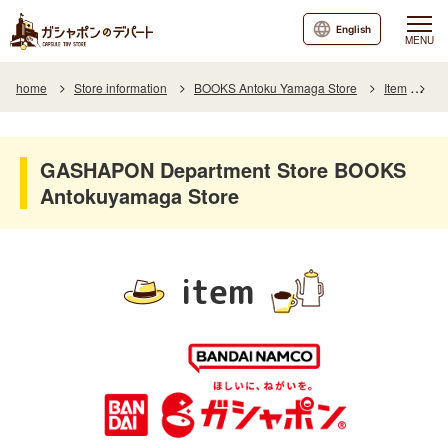
English
MENU
home
Store information
BOOKS Antoku Yamaga Store
Item
It
GASHAPON Department Store BOOKS
Antokuyamaga Store
item