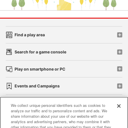
Find a play area
Search for a game console
Play on smartphone or PC
Events and Campaigns
We collect unique personal identifiers such as cookies to
analyze our traffic and to personalize content and ads. We
Affiliate
Sustainability
site policy
privacy policy
share information about your use of our website with our
analytics and advertising partners, who may combine it with
Web accessibility policy and verification results
other information that you have provided to them or that they