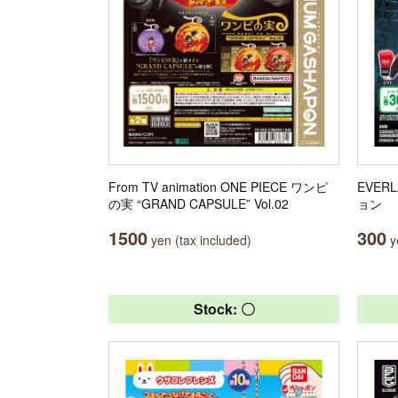
From TV animation ONE PIECE ワンピ
EVE
の実 “GRAND CAPSULE” Vol.02
ョン
1500
300
yen (tax included)
ye
Stock: 〇