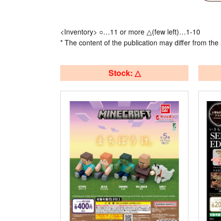
<Inventory> ○…11 or more △(few left)…1-10
* The content of the publication may differ from the 
Stock: △