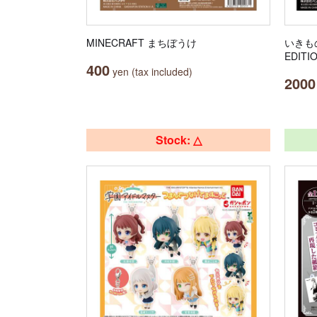
MINECRAFT まちぼうけ
いきも
EDITI
400
yen (tax included)
2000
Stock: △