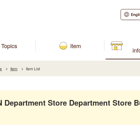
Engl
Topics
item
in
re
Item
Item List
Department Store Department Store B