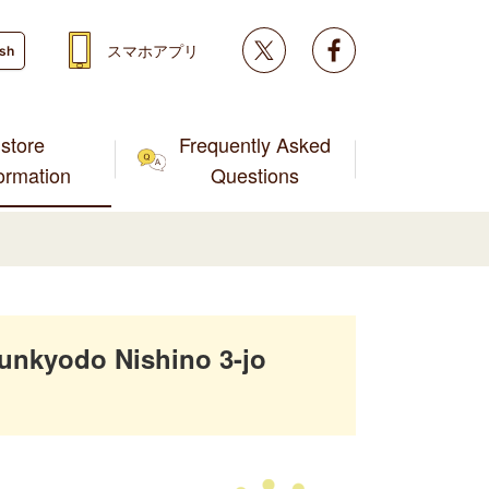
Twitter
facebook
スマホアプリ
ish
store
Frequently Asked
formation
Questions
unkyodo Nishino 3-jo