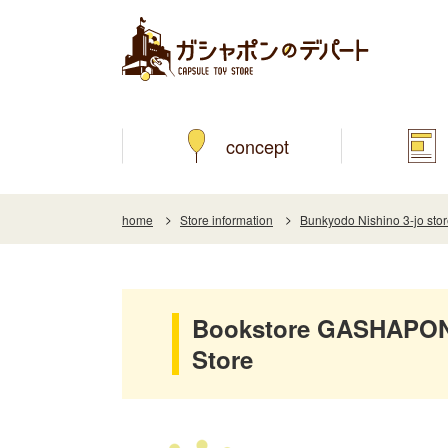
concept
home
Store information
Bunkyodo Nishino 3-jo sto
Bookstore GASHAPON 
Store