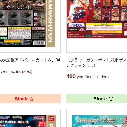
の大図鑑アドバンス カブトムシ04
【フラットガシャポン】刃牙 ポ
レクションッッ!!
yen (tax included)
400
yen (tax included)
Stock: △
Stock: 〇