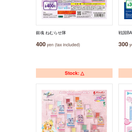
銀魂 ねむらせ隊
戦国B
400
300
yen (tax included)
ye
Stock: △