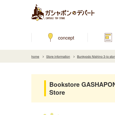
concept
home
Store information
Bunkyodo Nishino 3-jo sto
Bookstore GASHAPON 
Store