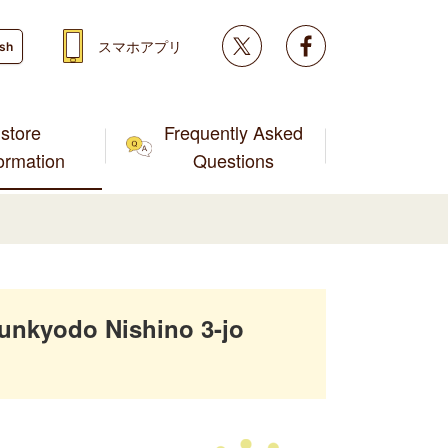
Twitter
facebook
スマホアプリ
ish
store
Frequently Asked
formation
Questions
unkyodo Nishino 3-jo