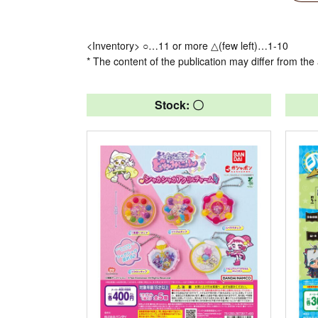
<Inventory> ○…11 or more △(few left)…1-10
* The content of the publication may differ from the 
Stock: 〇