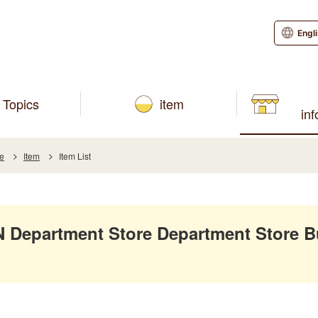
Engl
Topics
item
in
re
Item
Item List
Department Store Department Store B