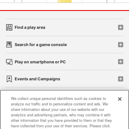
Find a play area
Search for a game console
Play on smartphone or PC
Events and Campaigns
We collect unique personal identifiers such as cookies to
analyze our traffic and to personalize content and ads. We
Affiliate
Sustainability
site policy
privacy policy
share information about your use of our website with our
analytics and advertising partners, who may combine it with
Web accessibility policy and verification results
other information that you have provided to them or that they
have collected from your use of their services. Please click