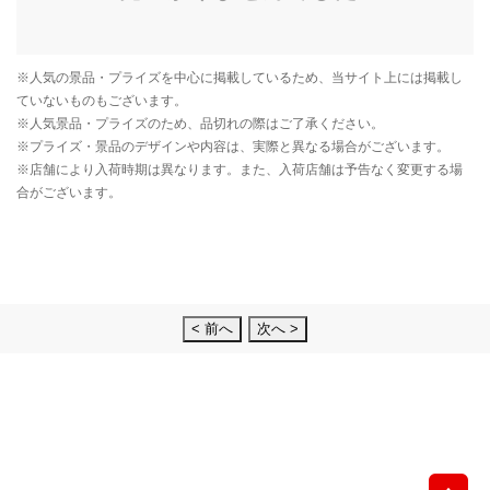
< 前へ
次へ >
先