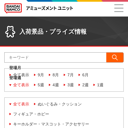
入荷景品・プライズ情報
登場月
全て表示
9月
8月
7月
6月
登場週
全て表示
5週
4週
3週
2週
1週
全て表示
ぬいぐるみ・クッション
フィギュア・ホビー
キーホルダー・マスコット・アクセサリー