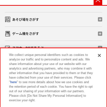
あそび場をさがす
ゲーム機をさがす
スマホ・PCであそぶ
We collect unique personal identifiers such as cookies to
analyze our traffic and to personalize content and ads. We
イベント・キャンペーン
share information about your use of our website with our
analytics and advertising partners, who may combine it with
other information that you have provided to them or that they
have collected from your use of their services. Please click
"
here
" to see more details about how we use cookies and
関連会社
サステナビリティ
サイトポリシー
the retention period of each cookie. You have the right to opt
out of our sharing of your information with our partners.
プライバシーポリシー
ウェブアクセシビリティ方針と検証結果
Please click [Do Not Share My Personal Information] to
exercise your right.
お取引先さまとともに
食品のご提供について