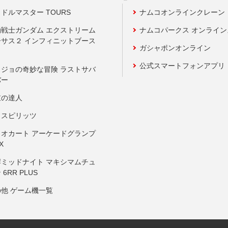
ドルマスター TOURS
ナムコオンラインクレーン
動戦士ガンダム エクストリーム
ナムコパークス オンライ
ーサス２ インフィニットブース
ガシャポンオンライン
公式スマートフォンアプリ
ョジョの奇妙な冒険 ラストサバ
バー
鼓の達人
りスピリッツ
リオカート アーケードグランプ
X
岸ミッドナイト マキシマムチュ
 6RR PLUS
の他 ゲーム機一覧