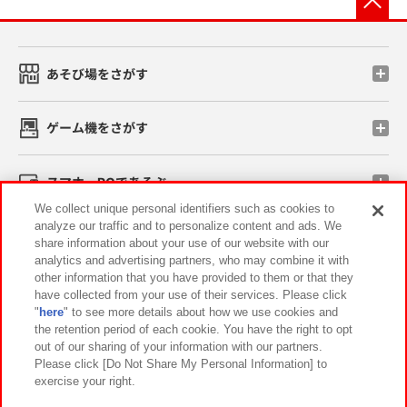
あそび場をさがす
ゲーム機をさがす
スマホ・PCであそぶ
We collect unique personal identifiers such as cookies to
analyze our traffic and to personalize content and ads. We
イベント・キャンペーン
share information about your use of our website with our
analytics and advertising partners, who may combine it with
other information that you have provided to them or that they
have collected from your use of their services. Please click
"
here
" to see more details about how we use cookies and
関連会社
サステナビリティ
サイトポリシー
the retention period of each cookie. You have the right to opt
out of our sharing of your information with our partners.
プライバシーポリシー
ウェブアクセシビリティ方針と検証結果
Please click [Do Not Share My Personal Information] to
exercise your right.
お取引先さまとともに
食品のご提供について