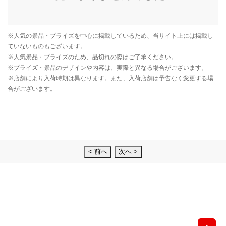
< 前へ
次へ >
先