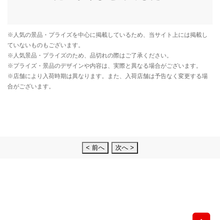
< 前へ
次へ >
先