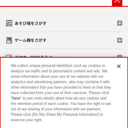
あそび場をさがす
ゲーム機をさがす
スマホ・PCであそぶ
We collect unique personal identifiers such as cookies to
analyze our traffic and to personalize content and ads. We
イベント・キャンペーン
share information about your use of our website with our
analytics and advertising partners, who may combine it with
other information that you have provided to them or that they
have collected from your use of their services. Please click
"
here
" to see more details about how we use cookies and
関連会社
サステナビリティ
サイトポリシー
the retention period of each cookie. You have the right to opt
out of our sharing of your information with our partners.
プライバシーポリシー
ウェブアクセシビリティ方針と検証結果
Please click [Do Not Share My Personal Information] to
exercise your right.
お取引先さまとともに
食品のご提供について