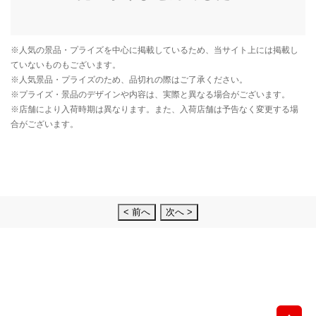
< 前へ
次へ >
先