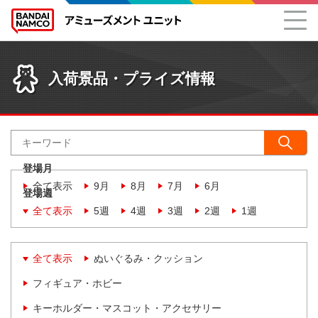
入荷景品・プライズ情報
登場月
全て表示
9月
8月
7月
6月
登場週
全て表示
5週
4週
3週
2週
1週
全て表示
ぬいぐるみ・クッション
フィギュア・ホビー
キーホルダー・マスコット・アクセサリー