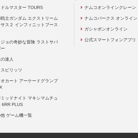
ドルマスター TOURS
ナムコオンラインクレーン
動戦士ガンダム エクストリーム
ナムコパークス オンライ
ーサス２ インフィニットブース
ガシャポンオンライン
公式スマートフォンアプリ
ョジョの奇妙な冒険 ラストサバ
バー
鼓の達人
りスピリッツ
リオカート アーケードグランプ
X
岸ミッドナイト マキシマムチュ
 6RR PLUS
の他 ゲーム機一覧