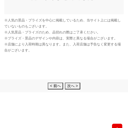
< 前へ
次へ >
先