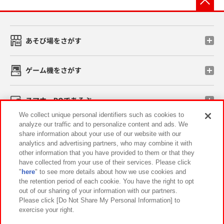
あそび場をさがす
ゲーム機をさがす
スマホ・PCであそぶ
We collect unique personal identifiers such as cookies to
analyze our traffic and to personalize content and ads. We
イベント・キャンペーン
share information about your use of our website with our
analytics and advertising partners, who may combine it with
other information that you have provided to them or that they
have collected from your use of their services. Please click
"
here
" to see more details about how we use cookies and
関連会社
サステナビリティ
サイトポリシー
the retention period of each cookie. You have the right to opt
out of our sharing of your information with our partners.
プライバシーポリシー
ウェブアクセシビリティ方針と検証結果
Please click [Do Not Share My Personal Information] to
exercise your right.
お取引先さまとともに
食品のご提供について