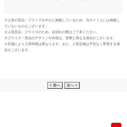
< 前へ
次へ >
先