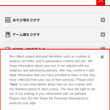
あそび場をさがす
ゲーム機をさがす
スマホ・PCであそぶ
We collect unique personal identifiers such as cookies to
analyze our traffic and to personalize content and ads. We
イベント・キャンペーン
share information about your use of our website with our
analytics and advertising partners, who may combine it with
other information that you have provided to them or that they
have collected from your use of their services. Please click
"
here
" to see more details about how we use cookies and
関連会社
サステナビリティ
サイトポリシー
the retention period of each cookie. You have the right to opt
out of our sharing of your information with our partners.
プライバシーポリシー
ウェブアクセシビリティ方針と検証結果
Please click [Do Not Share My Personal Information] to
exercise your right.
お取引先さまとともに
食品のご提供について