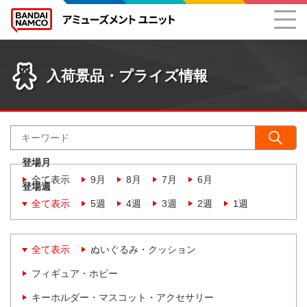
入荷景品・プライズ情報
登場月
全て表示
9月
8月
7月
6月
登場週
全て表示
5週
4週
3週
2週
1週
全て表示
ぬいぐるみ・クッション
フィギュア・ホビー
キーホルダー・マスコット・アクセサリー