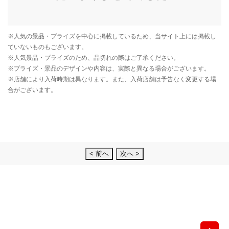
< 前へ
次へ >
先