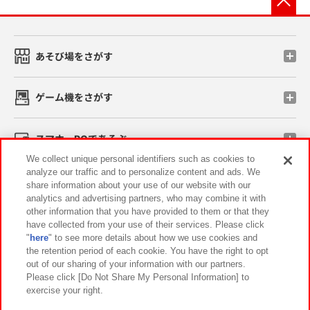
あそび場をさがす
ゲーム機をさがす
スマホ・PCであそぶ
We collect unique personal identifiers such as cookies to
analyze our traffic and to personalize content and ads. We
イベント・キャンペーン
share information about your use of our website with our
analytics and advertising partners, who may combine it with
other information that you have provided to them or that they
have collected from your use of their services. Please click
"
here
" to see more details about how we use cookies and
関連会社
サステナビリティ
サイトポリシー
the retention period of each cookie. You have the right to opt
out of our sharing of your information with our partners.
プライバシーポリシー
ウェブアクセシビリティ方針と検証結果
Please click [Do Not Share My Personal Information] to
exercise your right.
お取引先さまとともに
食品のご提供について