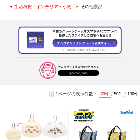
生活雑貨・インテリア・小物
その他景品
本物のクレーンゲームをスマホやPCでプレイ!
獲得したプライズはご自宅へお届け!!
ナムコオンラインクレーン
公式サイト
※一部取り扱いのない
プライズもございます。
ナムコプライズ
公式Xアカウント
@namco_prize
1ページの表示件数：
20件
50件
100件