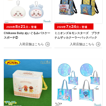
8
21
7
24
2026年
月
日～登場
2026年
月
日～登場
Chiikawa Baby ぬいぐるみパスケー
ミニオンズ＆モンスターズ プラチ
スポーチ②
ナムザッカクーラーバックパック