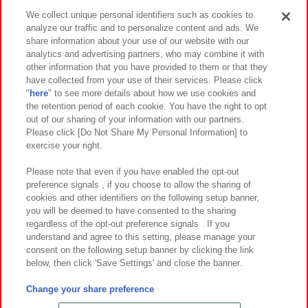
We collect unique personal identifiers such as cookies to
analyze our traffic and to personalize content and ads. We
イベント・キャンペーン
share information about your use of our website with our
analytics and advertising partners, who may combine it with
other information that you have provided to them or that they
have collected from your use of their services. Please click
"
here
" to see more details about how we use cookies and
関連会社
サステナビリティ
サイトポリシー
the retention period of each cookie. You have the right to opt
out of our sharing of your information with our partners.
プライバシーポリシー
ウェブアクセシビリティ方針と検証結果
Please click [Do Not Share My Personal Information] to
exercise your right.
お取引先さまとともに
食品のご提供について
カスタマーハラスメント対応方針
よくあるご質問・お問い合わせ
Please note that even if you have enabled the opt-out
preference signals , if you choose to allow the sharing of
cookies and other identifiers on the following setup banner,
you will be deemed to have consented to the sharing
regardless of the opt-out preference signals . If you
understand and agree to this setting, please manage your
consent on the following setup banner by clicking the link
below, then click 'Save Settings' and close the banner.
©Bandai Namco Amusement Inc.
©Bandai Namco Amusement Lab Inc.
Change your share preference
©Bandai Namco Experience Inc.