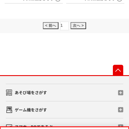
1
< 前へ
次へ >
先
あそび場をさがす
ゲーム機をさがす
スマホ・PCであそぶ