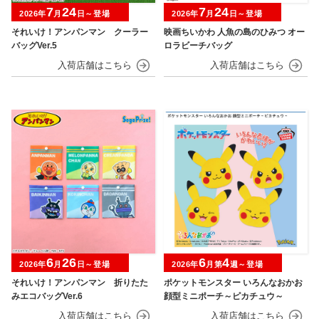
7
24
7
24
2026年
月
日～登場
2026年
月
日～登場
それいけ！アンパンマン クーラー
映画ちいかわ 人魚の島のひみつ オー
バッグVer.5
ロラビーチバッグ
6
26
6
4
2026年
月
日～登場
2026年
月第
週～登場
それいけ！アンパンマン 折りたた
ポケットモンスター いろんなおかお
みエコバッグVer.6
顔型ミニポーチ～ピカチュウ～