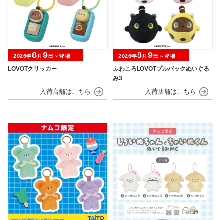
8
9
8
9
2026年
月
日～登場
2026年
月
日～登場
LOVOTクリッカー
ふわころLOVOTプルバックぬいぐる
み3