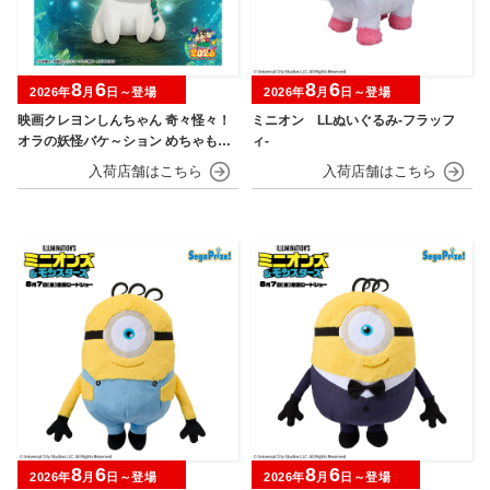
8
6
8
6
2026年
月
日～登場
2026年
月
日～登場
映画クレヨンしんちゃん 奇々怪々！
ミニオン LLぬいぐるみ‐フラッフ
オラの妖怪バケ～ション めちゃもふ
ィ‐
ぐっとぬいぐるみ～おすわりポーズ
のシロ～
8
6
8
6
2026年
月
日～登場
2026年
月
日～登場