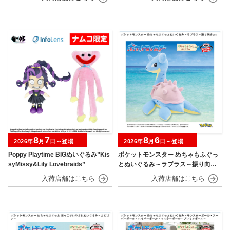
8
7
8
6
2026年
月
日～登場
2026年
月
日～登場
Poppy Playtime BIGぬいぐるみ”Kis
ポケットモンスター めちゃもふぐっ
syMissy&Lily Lovebraids”
とぬいぐるみ～ラプラス～振り向きv
er.