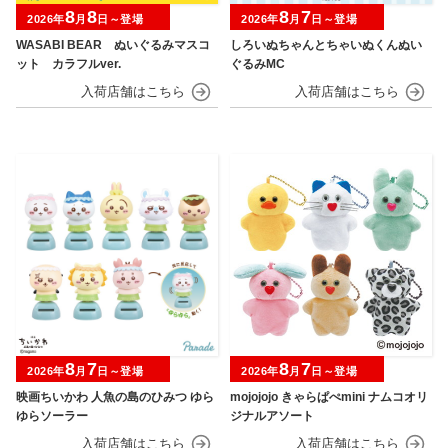
8
8
8
7
2026年
月
日～登場
2026年
月
日～登場
WASABI BEAR ぬいぐるみマスコ
しろいぬちゃんとちゃいぬくんぬい
ット カラフルver.
ぐるみMC
8
7
8
7
2026年
月
日～登場
2026年
月
日～登場
映画ちいかわ 人魚の島のひみつ ゆら
mojojojo きゃらぱぺmini ナムコオリ
ゆらソーラー
ジナルアソート