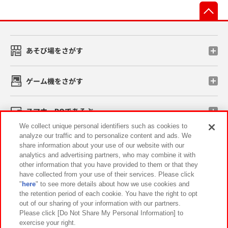
先
あそび場をさがす
ゲーム機をさがす
スマホ・PCであそぶ
We collect unique personal identifiers such as cookies to
analyze our traffic and to personalize content and ads. We
イベント・キャンペーン
share information about your use of our website with our
analytics and advertising partners, who may combine it with
other information that you have provided to them or that they
have collected from your use of their services. Please click
"
here
" to see more details about how we use cookies and
関連会社
サステナビリティ
サイトポリシー
the retention period of each cookie. You have the right to opt
out of our sharing of your information with our partners.
プライバシーポリシー
ウェブアクセシビリティ方針と検証結果
Please click [Do Not Share My Personal Information] to
exercise your right.
お取引先さまとともに
食品のご提供について