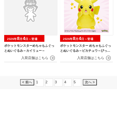
8
4
8
4
2026年
月
日～登場
2026年
月
日～登場
ポケットモンスターめちゃもふぐっ
ポケットモンスター めちゃもふぐっ
とぬいぐるみ～カイリュー～
とぬいぐるみ～ピカチュウ～びっく
りver.
1
2
3
4
5
< 前へ
次へ >