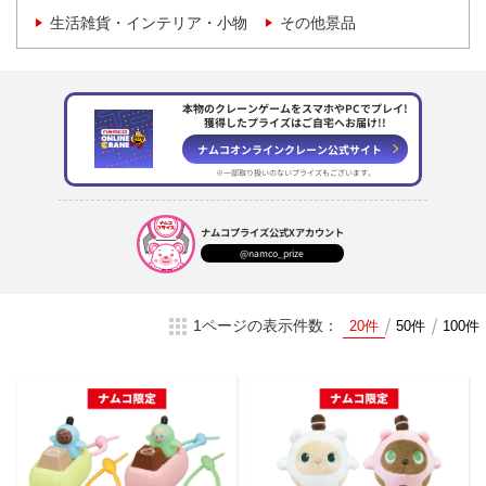
生活雑貨・インテリア・小物
その他景品
本物のクレーンゲームをスマホやPCでプレイ!
獲得したプライズはご自宅へお届け!!
ナムコオンラインクレーン
公式サイト
※一部取り扱いのない
プライズもございます。
ナムコプライズ
公式Xアカウント
@namco_prize
1ページの表示件数：
20件
50件
100件