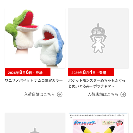
8
6
8
4
2026年
月
日～登場
2026年
月
日～登場
ワニサメパペット ナムコ限定カラー
ポケットモンスターめちゃもふぐっ
とぬいぐるみ～ポッチャマ～