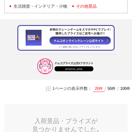
生活雑貨・インテリア・小物
その他景品
本物のクレーンゲームをスマホやPCでプレイ!
獲得したプライズはご自宅へお届け!!
ナムコオンラインクレーン
公式サイト
※一部取り扱いのない
プライズもございます。
ナムコプライズ
公式Xアカウント
@namco_prize
1ページの表示件数：
20件
50件
100件