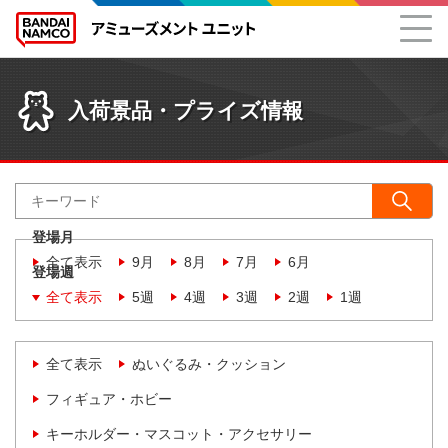
入荷景品・プライズ情報
登場月
全て表示
9月
8月
7月
6月
登場週
全て表示
5週
4週
3週
2週
1週
全て表示
ぬいぐるみ・クッション
フィギュア・ホビー
キーホルダー・マスコット・アクセサリー