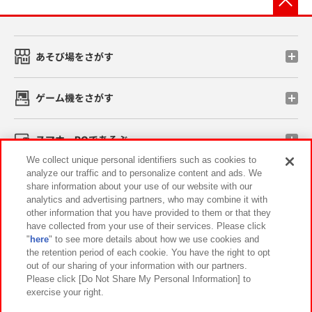
あそび場をさがす
ゲーム機をさがす
スマホ・PCであそぶ
We collect unique personal identifiers such as cookies to
analyze our traffic and to personalize content and ads. We
イベント・キャンペーン
share information about your use of our website with our
analytics and advertising partners, who may combine it with
other information that you have provided to them or that they
have collected from your use of their services. Please click
"
here
" to see more details about how we use cookies and
関連会社
サステナビリティ
サイトポリシー
the retention period of each cookie. You have the right to opt
out of our sharing of your information with our partners.
プライバシーポリシー
ウェブアクセシビリティ方針と検証結果
Please click [Do Not Share My Personal Information] to
exercise your right.
お取引先さまとともに
食品のご提供について