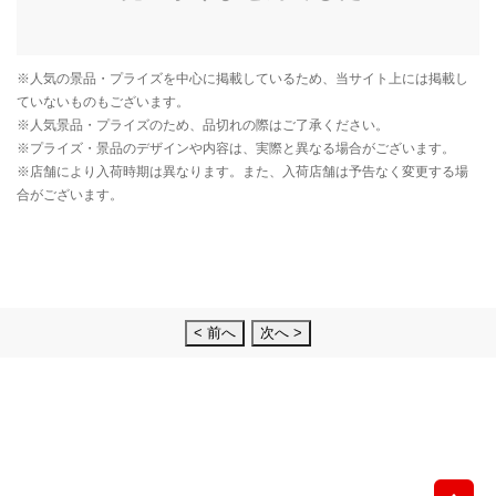
< 前へ
次へ >
先