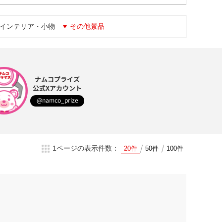
インテリア・小物
その他景品
ナムコプライズ
公式Xアカウント
@namco_prize
1ページの表示件数：
20件
50件
100件