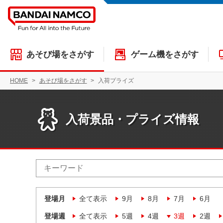
あそび場をさがす
ゲーム機をさがす
HOME
あそび場をさがす
入荷プライズ
入荷景品・プライズ情報
登場月
全て表示
9月
8月
7月
6月
登場週
全て表示
5週
4週
3週
2週