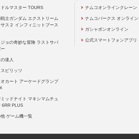
ドルマスター TOURS
ナムコオンラインクレーン
動戦士ガンダム エクストリーム
ナムコパークス オンライ
ーサス２ インフィニットブース
ガシャポンオンライン
公式スマートフォンアプリ
ョジョの奇妙な冒険 ラストサバ
バー
鼓の達人
りスピリッツ
リオカート アーケードグランプ
X
岸ミッドナイト マキシマムチュ
 6RR PLUS
の他 ゲーム機一覧