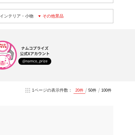
インテリア・小物
その他景品
ナムコプライズ
公式Xアカウント
@namco_prize
1ページの表示件数：
20件
50件
100件