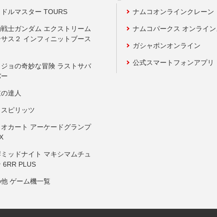
ドルマスター TOURS
ナムコオンラインクレーン
動戦士ガンダム エクストリーム
ナムコパークス オンライ
ーサス２ インフィニットブース
ガシャポンオンライン
公式スマートフォンアプリ
ョジョの奇妙な冒険 ラストサバ
バー
鼓の達人
りスピリッツ
リオカート アーケードグランプ
X
岸ミッドナイト マキシマムチュ
 6RR PLUS
の他 ゲーム機一覧