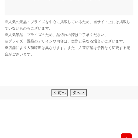
< 前へ
次へ >
先