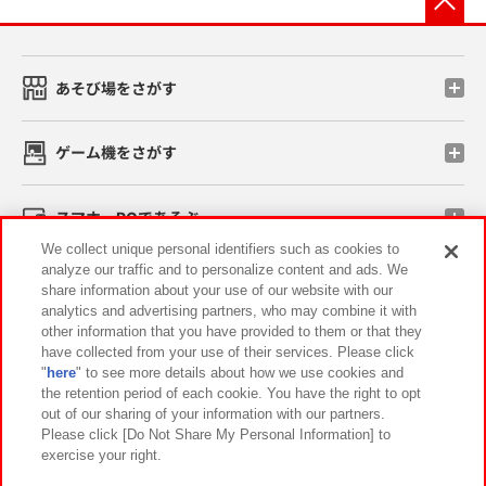
あそび場をさがす
ゲーム機をさがす
スマホ・PCであそぶ
We collect unique personal identifiers such as cookies to
analyze our traffic and to personalize content and ads. We
イベント・キャンペーン
share information about your use of our website with our
analytics and advertising partners, who may combine it with
other information that you have provided to them or that they
have collected from your use of their services. Please click
"
here
" to see more details about how we use cookies and
関連会社
サステナビリティ
サイトポリシー
the retention period of each cookie. You have the right to opt
out of our sharing of your information with our partners.
プライバシーポリシー
ウェブアクセシビリティ方針と検証結果
Please click [Do Not Share My Personal Information] to
exercise your right.
お取引先さまとともに
食品のご提供について