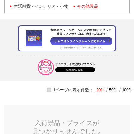
生活雑貨・インテリア・小物
その他景品
本物のクレーンゲームをスマホやPCでプレイ!
獲得したプライズはご自宅へお届け!!
ナムコオンラインクレーン
公式サイト
※一部取り扱いのない
プライズもございます。
ナムコプライズ
公式Xアカウント
@namco_prize
1ページの表示件数：
20件
50件
100件