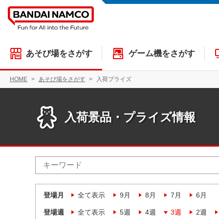
あそび場をさがす
ゲーム機をさがす
HOME
あそび場をさがす
入荷プライズ
入荷景品・プライズ情報
登場月
全て表示
9月
8月
7月
6月
登場週
全て表示
5週
4週
3週
2週