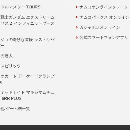
ドルマスター TOURS
ナムコオンラインクレーン
動戦士ガンダム エクストリーム
ナムコパークス オンライ
ーサス２ インフィニットブース
ガシャポンオンライン
公式スマートフォンアプリ
ョジョの奇妙な冒険 ラストサバ
バー
鼓の達人
りスピリッツ
リオカート アーケードグランプ
X
岸ミッドナイト マキシマムチュ
 6RR PLUS
の他 ゲーム機一覧