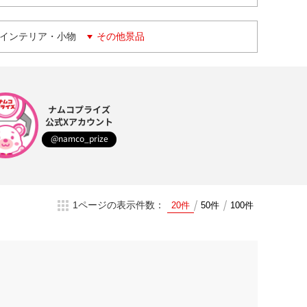
インテリア・小物
その他景品
ナムコプライズ
公式Xアカウント
@namco_prize
1ページの表示件数：
20件
50件
100件