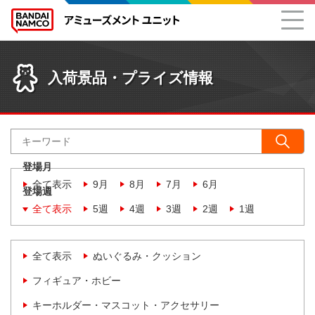
入荷景品・プライズ情報
登場月
全て表示
9月
8月
7月
6月
登場週
全て表示
5週
4週
3週
2週
1週
全て表示
ぬいぐるみ・クッション
フィギュア・ホビー
キーホルダー・マスコット・アクセサリー