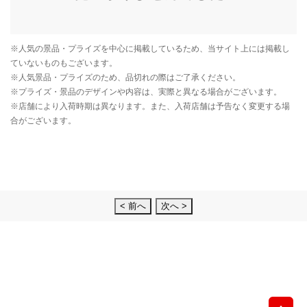
< 前へ
次へ >
先