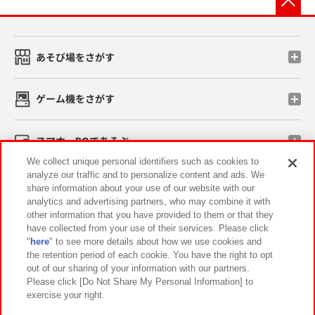
あそび場をさがす
ゲーム機をさがす
スマホ・PCであそぶ
We collect unique personal identifiers such as cookies to
analyze our traffic and to personalize content and ads. We
イベント・キャンペーン
share information about your use of our website with our
analytics and advertising partners, who may combine it with
other information that you have provided to them or that they
have collected from your use of their services. Please click
"
here
" to see more details about how we use cookies and
関連会社
サステナビリティ
サイトポリシー
the retention period of each cookie. You have the right to opt
out of our sharing of your information with our partners.
プライバシーポリシー
ウェブアクセシビリティ方針と検証結果
Please click [Do Not Share My Personal Information] to
exercise your right.
お取引先さまとともに
食品のご提供について