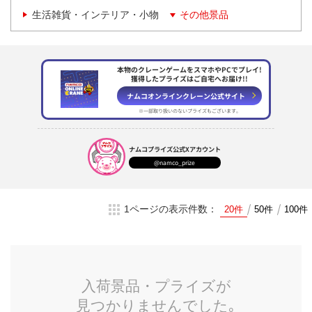
生活雑貨・インテリア・小物
その他景品
本物のクレーンゲームをスマホやPCでプレイ!
獲得したプライズはご自宅へお届け!!
ナムコオンラインクレーン
公式サイト
※一部取り扱いのない
プライズもございます。
ナムコプライズ
公式Xアカウント
@namco_prize
1ページの表示件数：
20件
50件
100件