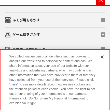
あそび場をさがす
ゲーム機をさがす
スマホ・PCであそぶ
We collect unique personal identifiers such as cookies to
analyze our traffic and to personalize content and ads. We
イベント・キャンペーン
share information about your use of our website with our
analytics and advertising partners, who may combine it with
other information that you have provided to them or that they
have collected from your use of their services. Please click
"
here
" to see more details about how we use cookies and
関連会社
サステナビリティ
サイトポリシー
the retention period of each cookie. You have the right to opt
out of our sharing of your information with our partners.
プライバシーポリシー
ウェブアクセシビリティ方針と検証結果
Please click [Do Not Share My Personal Information] to
exercise your right.
お取引先さまとともに
食品のご提供について