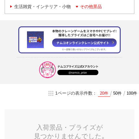
生活雑貨・インテリア・小物
その他景品
本物のクレーンゲームをスマホやPCでプレイ!
獲得したプライズはご自宅へお届け!!
ナムコオンラインクレーン
公式サイト
※一部取り扱いのない
プライズもございます。
ナムコプライズ
公式Xアカウント
@namco_prize
1ページの表示件数：
20件
50件
100件