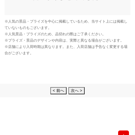
< 前へ
次へ >
先