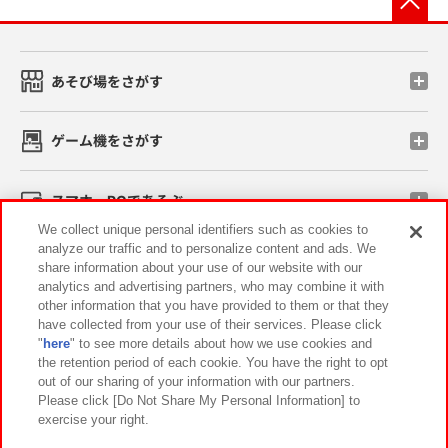
あそび場をさがす
ゲーム機をさがす
スマホ・PCであそぶ
We collect unique personal identifiers such as cookies to
analyze our traffic and to personalize content and ads. We
イベント・キャンペーン
share information about your use of our website with our
analytics and advertising partners, who may combine it with
other information that you have provided to them or that they
have collected from your use of their services. Please click
"
here
" to see more details about how we use cookies and
関連会社
サステナビリティ
サイトポリシー
the retention period of each cookie. You have the right to opt
out of our sharing of your information with our partners.
プライバシーポリシー
ウェブアクセシビリティ方針と検証結果
Please click [Do Not Share My Personal Information] to
exercise your right.
お取引先さまとともに
食品のご提供について