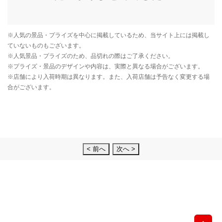
< 前へ
次へ >
先