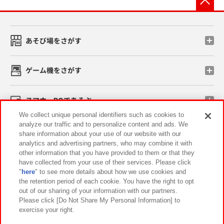
あそび場をさがす
ゲーム機をさがす
スマホ・PCであそぶ
We collect unique personal identifiers such as cookies to
analyze our traffic and to personalize content and ads. We
イベント・キャンペーン
share information about your use of our website with our
analytics and advertising partners, who may combine it with
other information that you have provided to them or that they
have collected from your use of their services. Please click
"
here
" to see more details about how we use cookies and
関連会社
サステナビリティ
サイトポリシー
the retention period of each cookie. You have the right to opt
out of our sharing of your information with our partners.
プライバシーポリシー
ウェブアクセシビリティ方針と検証結果
Please click [Do Not Share My Personal Information] to
exercise your right.
お取引先さまとともに
食品のご提供について