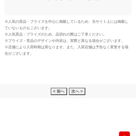
< 前へ
次へ >
先